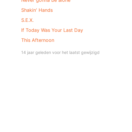
Never gonna be alone
Shakin' Hands
S.E.X.
If Today Was Your Last Day
This Afternoon
14 jaar geleden voor het laatst gewijzigd