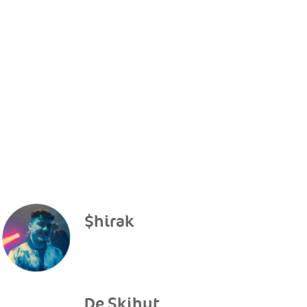
$hirak
De Skihut