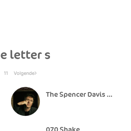
e letter s
11
Volgende
The Spencer Davis Group
070 Shake