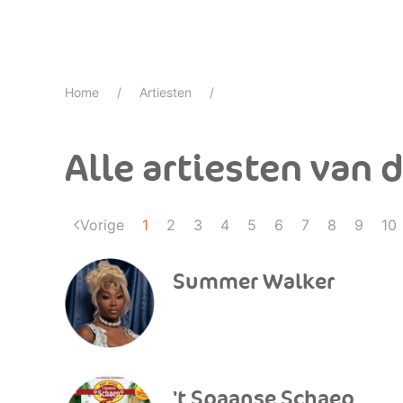
Home
Artiesten
Alle artiesten van d
Vorige
1
2
3
4
5
6
7
8
9
10
Summer Walker
't Spaanse Schaep