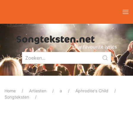
Home
Artiesten
a
Aphrodite's Child
Songteksten