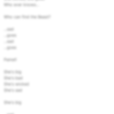
Who ever knows...
Who can find the Beast?
...sad
...goes
...sad
...goes
Pame!!
She's big
She's bad
She's wicked
She's sad
She's big