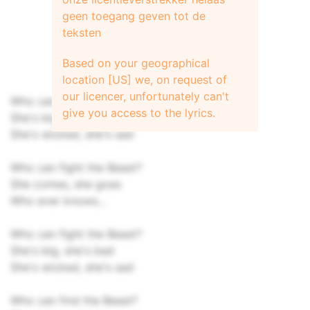
geen toegang geven tot de
teksten
Based on your geographical
location [US] we, on request of
our licencer, unfortunately can't
Who can find the Beast?
give you access to the lyrics.
She's big, she's bad
She's wicked, she's sad
Who can fight the Beast?
She comes, she goes
Who ever knows...
Who can fight the Beast?
She's big, she's bad
She's wicked, she's sad
Who can find the Beast?