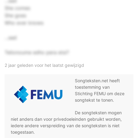
...sad
She comes
She goes
Who ever knows
...sad
Telionoume edho pera etsi?
2 jaar geleden voor het laatst gewijzigd
Songteksten.net heeft
toestemming van
Stichting FEMU om deze
songtekst te tonen.
De songteksten mogen
niet anders dan voor privedoeleinden gebruikt worden,
iedere andere verspreiding van de songteksten is niet
toegestaan.