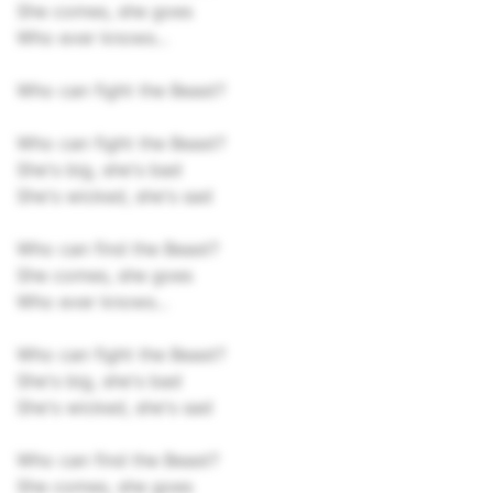
She comes, she goes
Who ever knows...
Who can fight the Beast?
Who can fight the Beast?
She's big, she's bad
She's wicked, she's sad
Who can find the Beast?
She comes, she goes
Who ever knows...
Who can fight the Beast?
She's big, she's bad
She's wicked, she's sad
Who can find the Beast?
She comes, she goes