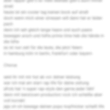
aber rapper gibt's so viele deshalb gibt's auch immer
streit
heute ist ein cooler tag keinen bock auf streß
doch wenn mich einer stressen will dann hat er leider
pech
denn ich seh gleich lange haare und auch paare
bewegen arsch und hüfte prime time heb die hände in
die lüfte
es ist nun zeit für die leute, die jetzt feiern
in hamburg köln in berlin, frankfurt oder bayern
Chorus
seid ihr mit mir hut ab vor deiner leistung
war ich mal am start rap life für deine zeitung
afrob hat 'n super rap-style den gerne jeder hätt'
denn mit benztown production rock ich scheiße aber
voll korrekt
jaja oh-oh bewege deinen popo kopfnicker scheiß life