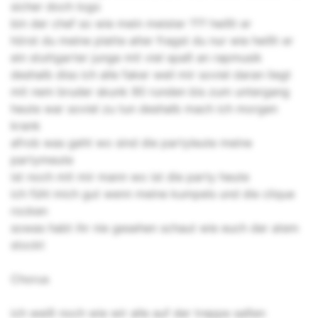
sicher doch logo
bin der chef so wie mein meister ??? heißt er
hörst du meine platte alter fragst du nur wie heißt er
ein stuttgarter junge mit viel spaß an rapmusik
deshalb diss ich alle faker weil mir soviel daran liegt
mit nem bruder skunk 90 runden bis zum untergang
heute war soviel zu tun deshalb mach ich morgen
krank
afrob was geht wo sind die partyleute meine
partymeute
ist noch mit mir mann wo ist die party heute
ich fühl mich gut wenn meine kumpels und die clique
rocken
sowas habt ihr nie gesehen schaut wie euch der atem
stockt
Chorus
ich weiß noch wie wir alle auf der treppe saßen