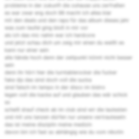
probleme in der zukunft die zuhause uns zerfraßen
es war zwar eng doch 98 macht ich alles klar
mit den deals und den raps für das album dieses jahr
was zum teufel ging bloß in mir vor
als ich das mic nahm war ich hardcore
und jetzt schau dich um zeig mir einen du weißt es
kann nur einer sein
alle hände hoch denn der zeitpunkt könnt nicht besser
sein
denn ihr hört hier die turntablerocker die fucker
fake djs das sind doch voll die sucka
sind falsch im tempo in der disco im bistro
legen voll die kacke auf und glauben das wär schick
so
scheiß drauf check ab im club sind wir die lautesten
und mit uns tanzen dürfen nur unsere vertrautesetn
das ist meine disziplin meine medizin
davon bin ich fast so abhängig wie du vom nikotin