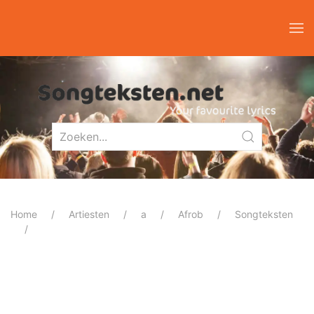
Home
Artiesten
a
Afrob
Songteksten