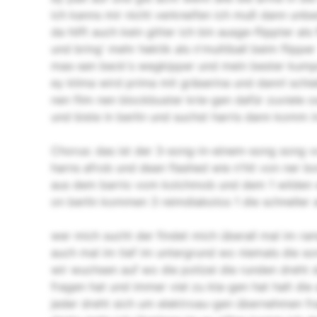
ich kanns mir nicht verkneifen ich muß dann unb
da hilft auch kein gitter ich bin ausge-flippter als 
und bring' mehr hektik als n'multiball beim flipper
mas-sen beck's wegkipper und mein bester kumpe
ey klima wird prima mit gräserina und dann! schi
nen film nen blockbuster krie-gen dafür zuviele o
und biste in berlin und suchst harris dann komm i
Chorus: das ist der 3-song-in-einem-song song 
harns afrob und dean flashed wie n'hit von ner b
aus dem barrio vom kolchmob und dem 1 wilden
on berlin kommen 3 reimdiabolos 1 die schneller a
wer mich sucht der findet mich überall mal im ra
auch mal im tief im untergrund wo niemals die so
wir wuchsen auf wo die polizei die runden dreht 
fragen hat und immer viel zu kla-gen hat halt die
jeder dreht sich um elektroau-gen übernehmen f