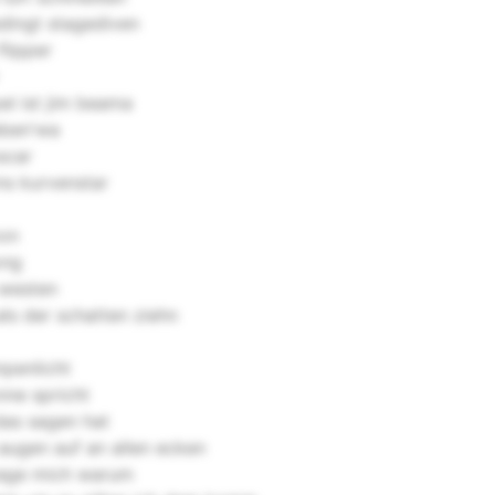
edingt stagediven
flipper
l ist jim beama
eben'wa
scar
ns kurvenstar
von
ong
 westen
ls der schatten ziehn
mpenlicht
nne spricht
das sagen hat
 augen auf an allen ecken
rage mich warum