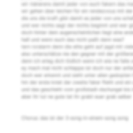
wir riskierens damit jeder von euch fakern das mal
wir gehen über leichen für ein rendezvous mit de
die uns die kraft gibt damit es jeder von uns sch
und wer nichts sagt der nichts beginnt und wer gl
doch hinter dem augenscheinlichen liegt eine and
haß und wenn euch das nicht paßt dann was?
tern roralarm denn die elite geht auf jagd mit viele
also unterschätze nie den gegner mit der größer
denn ich erleg dich tödlich wenn ich wie ne fall
ey mach mal nicht schlappe ist doch nur der anf
doch wer erkennt und sieht unter allen gedopten 
hm der erste kniet der zweite faker flieht und ein
und das geschieht vom großstadt-dschungel bis i
aber ihr tut ne gute tat ihr grabt euer grab selber
Chorus: das ist der 3-song-in-einem-song song