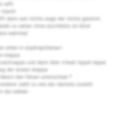
 rafft
r macht
afft denn wer nichts wagt der nichts gewinnt
aubt zu sehen ohne durchblick ist blind
ere wahrheit
n stilen in stadtreptilienart
en klappe
e zuschnappe und dann über n'beat tippel-tappe
ang der ersten etappe
fakern den feinen unterschied ?
 anderer sieht zu wie der nächste zusieht
n die wälder