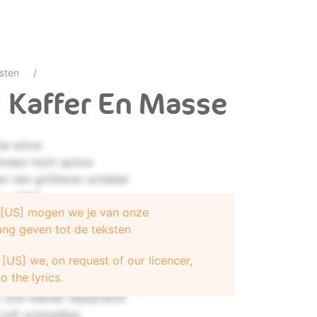
sten
 Kaffer En Masse
he witze
inden mich spitze
ben nen größeren schädel
 ,,edel"
e [US] mogen we je van onze
youb yomi oder toni
ang geven tot de teksten
haggy
[US] we, on request of our licencer,
ummy
o the lyrics.
den fall kracht
c und meiner haarpracht
 luft schmeißen