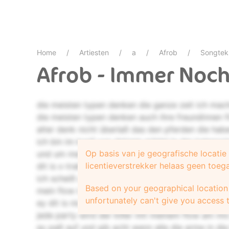
Home
Artiesten
a
Afrob
Songtek
Afrob - Immer Noch
die meisten typen denken die ganze zeit ich mac
die meisten typen denken auch ihre freundinnen f
alter denk nicht überlaß das den pferden die ha
ich bin im kopf von deinem mädel in der kategorie
Op basis van je geografische locati
und um mein' graspegel kümmern sich meistens a
licentieverstrekker helaas geen toeg
dit is x-traklassen skunk wie baril las makkaroni
ich scheiß auf maggi ich bin bombastischer als s
Based on your geographical location 
mein flow is ne testfahrt und du ,n crash test d
unfortunately can't give you access t
ey dit is nich funny weil du ja weißt daß es afu je
jede party wird der killer mit meinem flow am mi
ey paß auf und gib acht wenn alle die arme in die