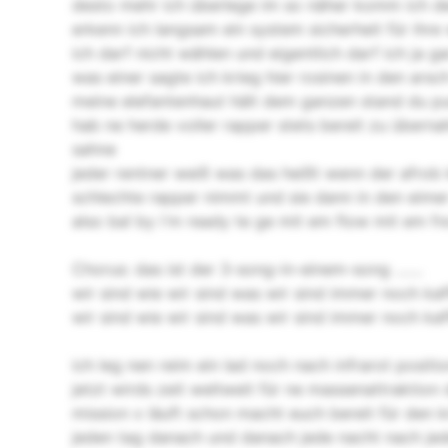
desto mehr ich überlege im so näher komm ich 
erkenn ich langsam ein system sicherheit für ihre 
ich darf nicht wählen und eigentlich darf ich ja ga
was einer sagte ich krieg hier rosinen in den ars
meine elefantenhaut hält dem ganzen stand du pu
hab ne herde voller rapper stets bereit zu übern
sahne
jeder rentner weiß was das heißt wenn der afrob
schlechte rapper nimmt und sie dann in den eime
also ba! by i'm ready te ge mit em flow mit em fr
Chorus: das ist der 3-song-in-einem-song .......
wir sind wie wir sind was wir sind immer noch ka
wir sind wie wir sind was wir sind immer noch ka
ich leg nen reim ein lad noch nach infrarot positi
jetzt wirds zeit weltweit für ne massenattraktion d
mission x läuft schon macht euch bereit für den 
jeden tag danach und danach jede nacht nach je