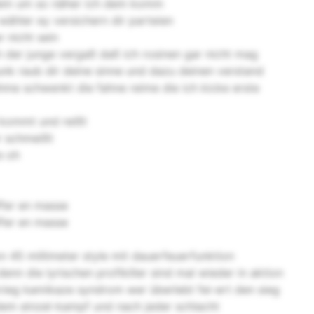
dem um so näher ich dem komm
wähler ey versichern dir parteien
r nicht sein
ch der junge vergaß daß ich rosinen gar nicht mag
nk raub dir deine sinne und dazu deinen verstand
ahme schwenkt die fahne reime die ich kicke erste
 kommt und reißt
r schmeißt
e oh
ffer en masse
ffer en masse
on 45 millimeter style mit dauerfeuerfunktion
enn die lyrischen profikiller sind mal wieder in aktion
krieg kamikaze syndrom wer überlebt fei-ert den sieg
dem einzel-kampf und nach jeder schlacht