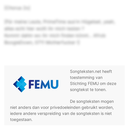
[Chorus 2x]
[Für meine Leute, PrimeTime aus'm Hügelset, yeah,
alles echt hier wollt ihr mich testen ?
Kommt dahin wo ihr mich finden könnt... Afrob
BoogieDown, 0711 Motherfucker !]
Songteksten.net heeft
toestemming van
Stichting FEMU om deze
songtekst te tonen.
De songteksten mogen
niet anders dan voor privedoeleinden gebruikt worden,
iedere andere verspreiding van de songteksten is niet
toegestaan.