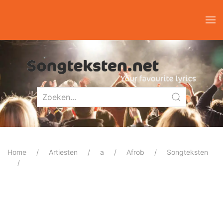
Home
Artiesten
a
Afrob
Songteksten