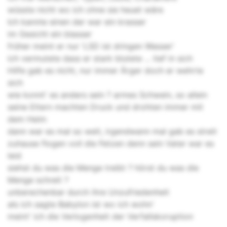
wüsste nicht wo ich ohne sie heuet wäre
Ich kannte einen der war ein krasser
im Gesicht ein blasser
früher meint er nur 'LSD ist dringen Wasser'
ich vermutete dass er stark blutete ... tief in sich
Hilfe gab es nicht, nur immer Ärger doch er wehrte
sich
wie konnt' es anders sein ? armes Schwein, so allein
seine Eltern machten Druck und drohten immer mit
dem Heim
dann war es mal so weit, irgendwann mal gab es streit
zuhause flogen voll die Fetzen denn sein Vater war es
leid
siehst du was die Menge treibt ? hörst du was die
Menge schreit ?
unberechenbar durch ihre Unzufriedenheit
als ich sagte Babylon ist wo ich wohn'
meint' ich die Verlogenheit der Verfallskoruption