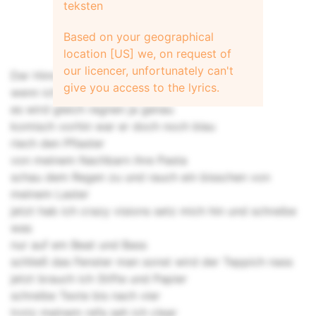
teksten
Based on your geographical
location [US] we, on request of
our licencer, unfortunately can't
Der Himmel färbt sich grau
give you access to the lyrics.
wenn ich nach oben schau
es wird gleich regnen ja genau
komisch vorhin war er doch noch blau
riech den Pflaster
von meinem Nachbarn ihre Pasta
schau dem Regen zu und rauch ein bisschen von
meinem Laster
jetzt hab ich crazy visions setz mich hin und schreibe
was
nur auf em Beat und Bass
schließ das Fenster man sonst wird der Teppich nass
jetzt brauch ich Stifte und Papier
schreibe Texte bis nach vier
trotz meinem refa seh ich clear