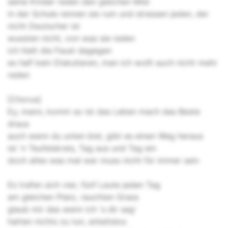
seine Kinder reden den gleichen Mist
in der Schule rennen sie rum und stressen jeden, der
nicht Deutscher ist
wussten nicht, von was sie reden
ich hielt die Faust dagegen
es half kein Diskutieren, man ich wollt auch nicht mehr
reden
[Chorus]
Ey, mann, komm so ist das Leben mach das Beste
draus
auch wenn du unten bist, gibt es einen Weg heraus
ist 'n Teufelskreis, Tag aus und Tag ein
doch alles was mal war muss nicht für immer sein
Es trafen sich vier, fünf Leute jeden Tag
am gleichen Platz, rauchten Grass
glaub mir das wenn ich 's dir sag'
hatten nichts zu tun, arbeitslos