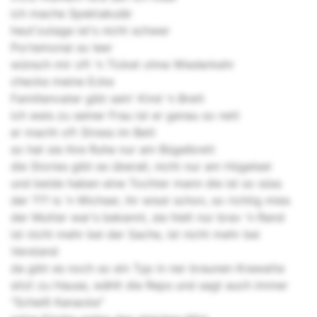
ich mache Spektakulär
heut'zutage ist's nicht schwer
Portemonai so leer
wünsch mir oft 'n Ticket ohne Wiederkehr
checke meine Ecke
Familienvater gibt sein' Kind 'n Brett
ich weis zu seiner Frau ist er genau so nett
er macht oft Stress im Bett
so hat sie ihre Ruhe nur am Bügelbrett
die Stories gibt es überall, nicht nur am Hügelset
und beide haben eine Tochter mann die ist so süss
der ??? is 'n Wichser, ihr wisst schon, so richtig mies
der Mutter war's bekannt, sie hielt nur brav 'n Rand
ist nicht mehr bei der Sache, ist nicht mehr bei
Verstand
da gibt es noch so ein Typ in ner braunen Krawatte
sitzt zu Hause, wählt die Reps und sagt auch immer
"Scheiß Kanacke"