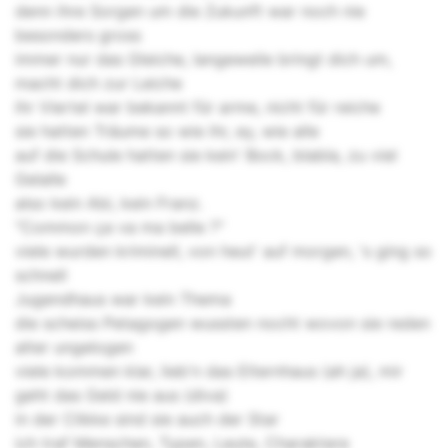
denn ihre Sorgen um die Zukunft war noch nie
besonders gross
immer nur das Gleiche, langeweile bringt dich um,
macht dich zur Leiche
ihr Viertel war bekannt für arme, nicht für reiche
sie hatten Träume so wie ihr, ey, wie alle
auf die Schule hatten sie kein' Bock, blabla, zu viel
Gelalle
also kein Abi, kein Franz.
"Common ça va ma belle ?"
viele wurden kriminell, von heut' auf morgen, 's ging so
schnell
Jugendhaus war kein Thema
die scheiss Petagogen wussten nocht wovon sie reden
alter ungelogen
viele kommen klar, lieb'n das Elternhaus (ah ja), mir
geht das Geld nie aus (diva)
in der Clikke sind sie auch der Star
ich traf Menschen, Typen, Leute, Charaktere