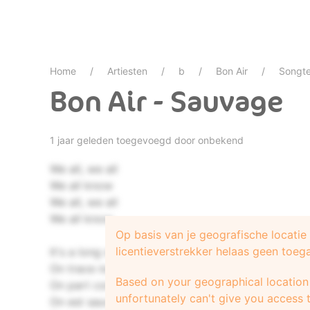
Home
Artiesten
b
Bon Air
Songt
Bon Air - Sauvage
1 jaar geleden toegevoegd door onbekend
We all, we all
We all know
We all, we all
We all know
Op basis van je geografische locati
licentieverstrekker helaas geen toeg
It′s a long way from home
On trace notre chemin
Based on your geographical location 
On part comme si de rien
unfortunately can't give you access t
On est sauvage