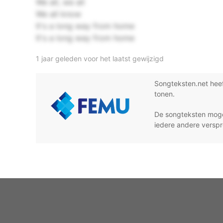
We all, we all
We all know
It's a long way from home
It′s a long way from home
1 jaar geleden voor het laatst gewijzigd
Songteksten.net hee
tonen.
De songteksten moge
iedere andere verspr