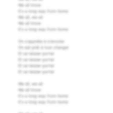
We all know
It′s a long way from home
We all, we all
We all know
It′s a long way from home
On s'apprête à s′envoler
On est prêt à tout changer
Et se laisser porter
Et se laisser porter
Et se laisser porter
Et se laisser porter
We all, we all
We all know
It's a long way from home
It′s a long way from home