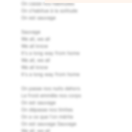
On casse nos habitudes
On s'habitue à la solitude
On est sauvage
Sauvage
We all, we all
We all know
It′s a long way from home
We all, we all
We all know
It's a long way from home
On passe nos nuits dehors
Le froid emmêle nos corps
On est sauvage
On dépasse nos limites
On a ce que l'on mérite
On est sauvage
Sauvage
We all, we all