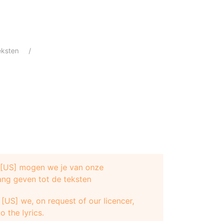
eksten
e [US] mogen we je van onze
ang geven tot de teksten
[US] we, on request of our licencer,
o the lyrics.