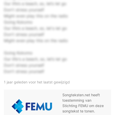
Our life’s a beach, so, let’s let go
Don't stress yourself
Might even play this on the radio
Going Kokomo
Our life’s a beach, so, let's let go
Don't stress yourself
Might even play this on the radio
Going Kokomo
Our life's a beach, so, let’s let go
Don't stress yourself
Don't stress yourself
1 jaar geleden voor het laatst gewijzigd
Songteksten.net heeft
toestemming van
Stichting FEMU om deze
songtekst te tonen.