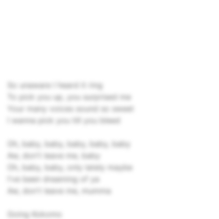
So unaware I heard it ring
To pick you up, you surprised me
Your many voices sound so sweet
I wanna pick you till you bleed
Oh, baby, baby, baby, baby, baby
Aw, don't leavе me, baby
Oh, baby, baby, only lately maybe
I'vе been dreaming of ya
Aw, don't leave me, mumma
Going Kokomo