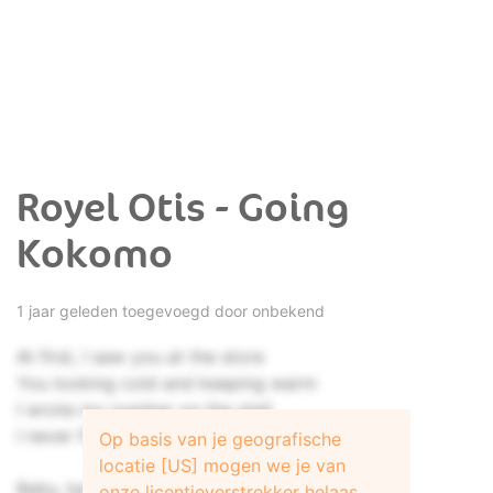
Royel Otis - Going
Kokomo
1 jaar geleden toegevoegd door onbekend
At first, I saw you at the store
You looking cold and keeping warm
I wrote my number on the stall
I never figured you would call
Op basis van je geografische
locatie [US] mogen we je van
Baby, baby, baby, baby, baby
onze licentieverstrekker helaas