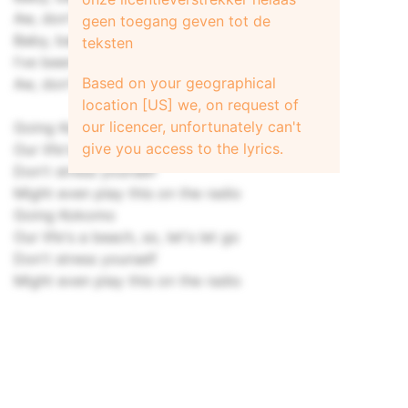
Aw, don't leave me, baby
geen toegang geven tot de
Baby, baby, only lately maybe
teksten
I’ve been dreaming of ya
Based on your geographical
Aw, don't leave me, mumma
location [US] we, on request of
our licencer, unfortunately can't
Going Kokomo
give you access to the lyrics.
Our life's a beach, so, let’s let go
Don't stress yourself
Might even play this on the radio
Going Kokomo
Our life's a beach, so, let's let go
Don't stress yourself
Might even play this on the radio