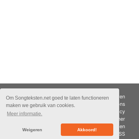
Adverteren
Om Songteksten.net goed te laten functioneren
Over ons
maken we gebruik van cookies.
Je privacy
Meer informatie.
Partner
© 2026 - Songteksten.net -
Berichten
Alle rechten voorbehouden.
Weigeren
Akkoord!
RSS
Realisatie:
bandhosting.nl