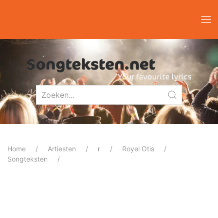
Home
Artiesten
r
Royel Otis
Songteksten