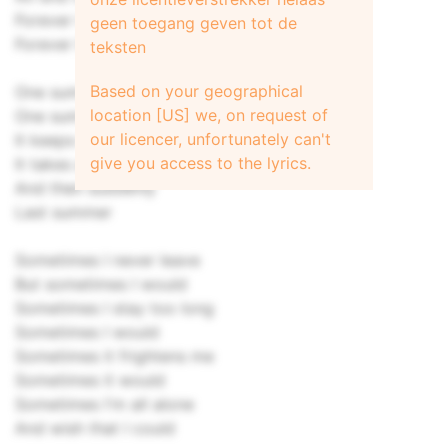
Forever I loved you
geen toegang geven tot de
Forever it seemed
teksten
Based on your geographical
One summer never ends
location [US] we, on request of
One summer never began
our licencer, unfortunately can't
It keeps me standing still
give you access to the lyrics.
It takes all my will
And then suddenly
Last summer
Sometimes I never leave
But sometimes I would
Sometimes I stay too long
Sometimes I would
Sometimes it frightens me
Sometimes it would
Sometimes I'm all alone
And wish that I could