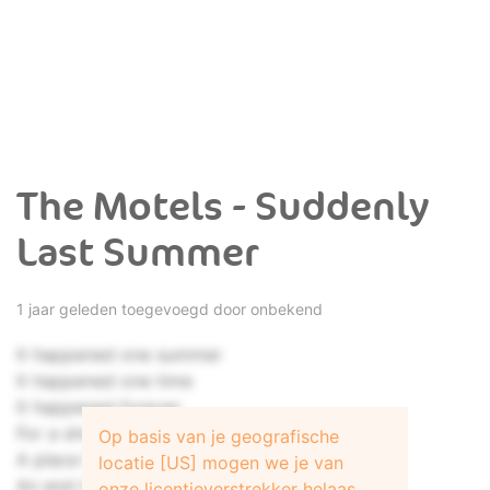
The Motels - Suddenly
Last Summer
1 jaar geleden toegevoegd door onbekend
It happened one summer
It happened one time
It happened forever
For a short time
Op basis van je geografische
A place for a moment
locatie [US] mogen we je van
An end to a dream
onze licentieverstrekker helaas