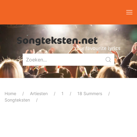
Home
Artiesten
1
18 Summers
Songteksten