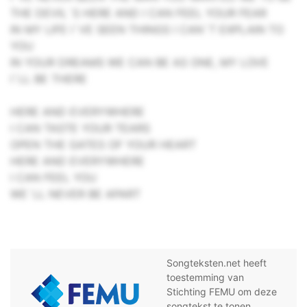
THE DEVIL`S HERE AND I CAN FEEL YOUR FEAR
IN MY LIFE I`VE SEEN THINGS I CAN`T EXPLAIN TO
YOU
IN YOUR DREAMS WE CAN BE AS ONE, MY LOVE
I`LL BE THERE
HERE AND EVERYWHERE
I CAN TASTE YOUR TEARS
OPEN THE GATES OF YOUR HEART
HERE AND EVERYWHERE
I CAN FEEL YOU
WE`LL NEVER BE APART
Songteksten.net heeft
toestemming van
Stichting FEMU om deze
songtekst te tonen.