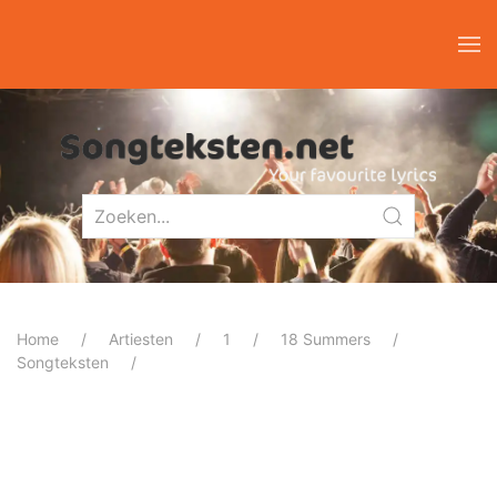
Home
Artiesten
1
18 Summers
Songteksten