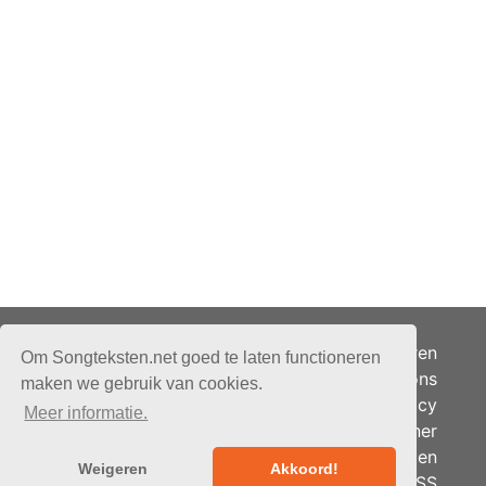
Adverteren
Om Songteksten.net goed te laten functioneren
Over ons
maken we gebruik van cookies.
Je privacy
Meer informatie.
Partner
© 2026 - Songteksten.net -
Berichten
Alle rechten voorbehouden.
Weigeren
Akkoord!
RSS
Realisatie:
bandhosting.nl