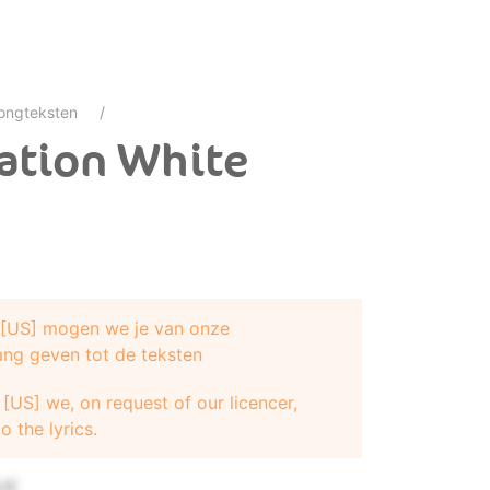
ongteksten
ation White
e [US] mogen we je van onze
ang geven tot de teksten
[US] we, on request of our licencer,
o the lyrics.
UE