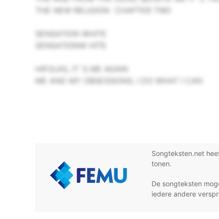
THE NEW RELIGION ­ CHAPTER TWO
SENSATION WHITE
SENSATIONW HITE
HIFOLKS, IT`S ME AGAIN
ME AND MY OBSESSIONS, I DO WHAT I CAN
Songteksten.net hee
tonen.
De songteksten moge
iedere andere verspr