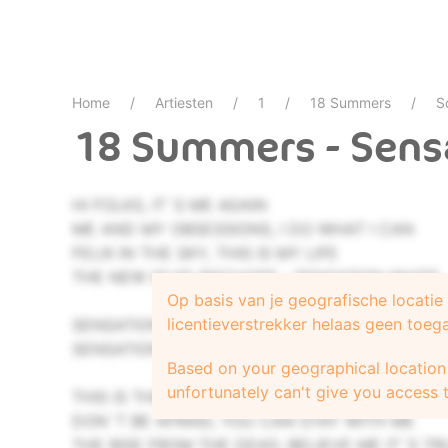
Home
Artiesten
1
18 Summers
S
18 Summers - Sens
HI FOLKS, IT`S ME AGAIN
ME AND MY OBSESSIONS, I DO WHAT I CAN
FELIX IN THE SKY, THIS IS MY LIFE
THE NEW SILKE BISCHOFF - SENSATION WHITE
Op basis van je geografische locati
licentieverstrekker helaas geen toeg
SENSATION WHITE
SENSATION WHITE
Based on your geographical location 
unfortunately can't give you access t
THIS IS THE POWER OF THE FAMILY
DON`T BE AFRAID, YOU CAN STAY WITH ME
THE RISE FROM THE DEAD, BELIEVE ME IT`S TR