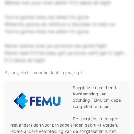
Wanna row your river darlin'-if it takes all night
You're gonna miss me when I'm gone
Whatcha gonna do without a shoulder to lean on
You're gonna miss me when I'm gone
Never wanna lose ya-ya know we gotta fight
Never said it'd be easy girl-ya know we'll get it right...
If it takes all night
3 jaar geleden voor het laatst gewijzigd
Songteksten.net heeft
toestemming van
Stichting FEMU om deze
songtekst te tonen.
De songteksten mogen
niet anders dan voor privedoeleinden gebruikt worden,
iedere andere verspreiding van de songteksten is niet