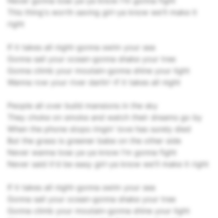
Never gonna lose ya-ya know I'm gonna fight
This thing's worth saving girl-ya know we'll make it
right
If it takes all night-gonna swim your sea
Gonna sail your ocean-gonna shake your tree
Gonna climb your moutain-gonna shine your light
Wanna row your river darlin'-if it takes all night
People all over build mansions in the sky
They choke on smoke and watch their dreams go by
When the phone stops ringin' love has surely died
But the grass is greener babe on the other side
Never wanna lose ya-ya know I'm gonna fight
Never said it'd be easy girl-ya know we'll make it right
If it takes all night-gonna swim your sea
Gonna sail your ocean-gonna shake your tree
Gonna climb your moutain-gonna shine your light