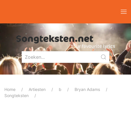
Home
Artiesten
b
Bryan Adams
Songteksten