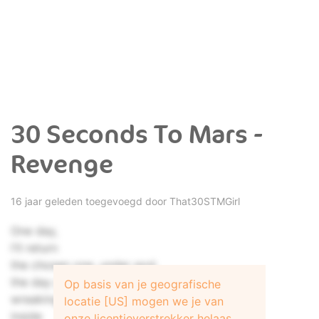
30 Seconds To Mars -
Revenge
16 jaar geleden toegevoegd door
That30STMGirl
One day,
I'll return
the chosen one, under god.
the day goes on,
Op basis van je geografische
wreaking havoc
locatie [US] mogen we je van
inside
onze licentieverstrekker helaas