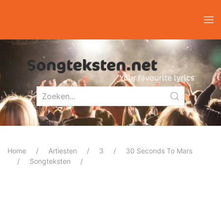
Home
Artiesten
3
30 Seconds To Mars
Songteksten