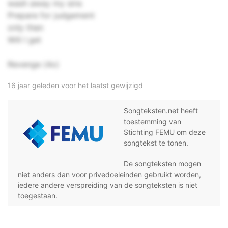
wash away my sins
Prepare for judgement
only then
Will I get
Revenge (4x)
16 jaar geleden voor het laatst gewijzigd
Songteksten.net heeft
toestemming van
Stichting FEMU om deze
songtekst te tonen.
De songteksten mogen
niet anders dan voor privedoeleinden gebruikt worden,
iedere andere verspreiding van de songteksten is niet
toegestaan.