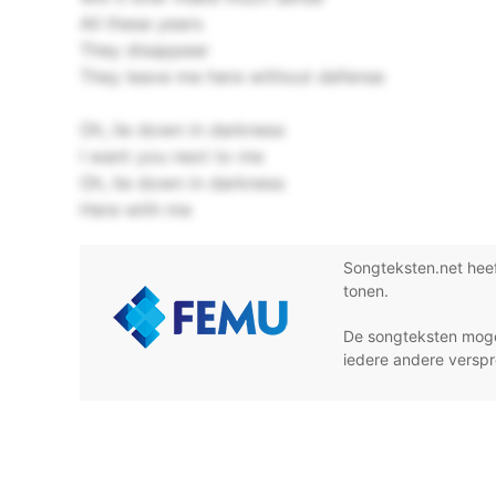
All these years
They disappear
They leave me here without defense
Oh, lie down in darkness
I want you next to me
Oh, lie down in darkness
Here with me
Songteksten.net hee
tonen.
De songteksten moge
iedere andere verspr