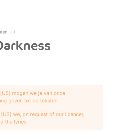
sten
 Darkness
e [US] mogen we je van onze
ang geven tot de teksten
[US] we, on request of our licencer,
o the lyrics.