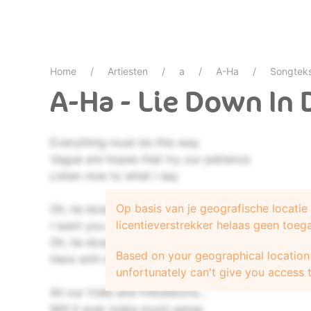
Home
Artiesten
a
A-Ha
Songtek
A-Ha - Lie Down In
Everything must be this way
Vague are hopes that try our patience
Listen now to what I say
Op basis van je geografische locati
Oh, lie down in darkness
licentieverstrekker helaas geen toeg
I want you next to me
Oh, lie down in darkness
Based on your geographical location 
Here with me
unfortunately can't give you access t
All our trials and tribulations...
Will it ever make much sense