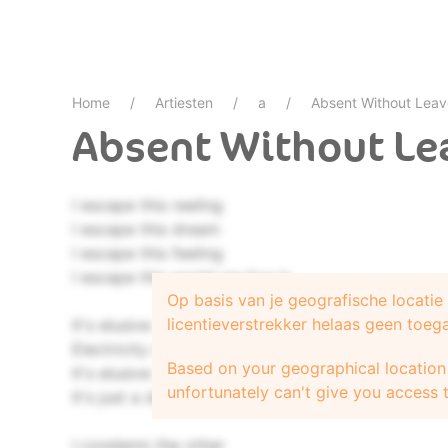
Home
Artiesten
a
Absent Without Leav
Absent Without Lea
I escape this reeling
I escape this dream
I escape this feeling
I escape this world we live in
Op basis van je geografische locati
licentieverstrekker helaas geen toeg
It's elusive
Electricity crush
Based on your geographical location 
It's elusive
unfortunately can't give you access t
It's just a dream
I condamn the other