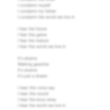
I condamn myself
I condamn my father
I condamn the world we live in
I fear the future
I fear this game
I fear the mature
I fear this world we live in
It's elusive
Walking gasoline
It's elusive
It's just a dream
I hear this voice say
I hear this sound
I hear the boys sway
I hear the world we live in