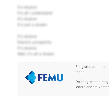
It's elusive
It's all I understand
It's elusive
It's just a dream
It's elusive
Electric prosperity
It's elusive
Well, it's all a dream
Songteksten.net hee
tonen.
De songteksten moge
iedere andere verspr