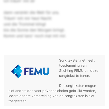
ich träum' mit dir
dann versinkt die Welt für uns.
Träum' mit mir heut Nacht
und die Trommel klingt
bis die Sonne den Morgen bringt.
Komm und tanz' noch mal mit mir.
Songteksten.net heeft
toestemming van
Stichting FEMU om deze
songtekst te tonen.
De songteksten mogen
niet anders dan voor privedoeleinden gebruikt worden,
iedere andere verspreiding van de songteksten is niet
toegestaan.