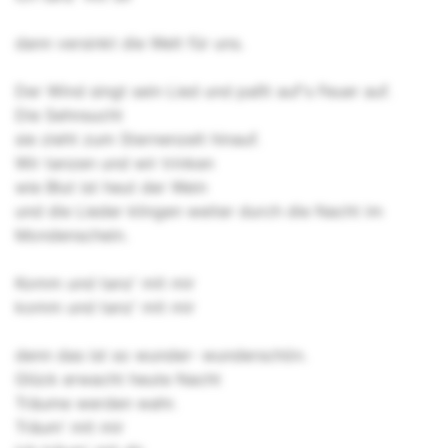
dann versinkt die Welt für uns.
Der Wind singt sein Lied und paßt auf's Feuer auf.
Die Sehnsucht
sie zieht zum Sternenzelt hinauf.
Wir tanzen und wir trinken
wie Blut ist heut der Wein
und die Lieder klingen weiter durch die Nacht im
Mondenschein.
Komm und tanz' mit mir
komm und tanz' mit mir
denn das ist so wunder- wunderschön.
Glück erwacht heute Nacht
Träume werden wahr.
Träum' mit mir