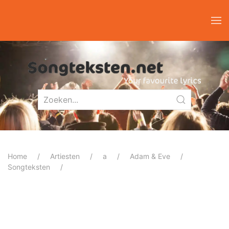
Home
Artiesten
a
Adam & Eve
Songteksten