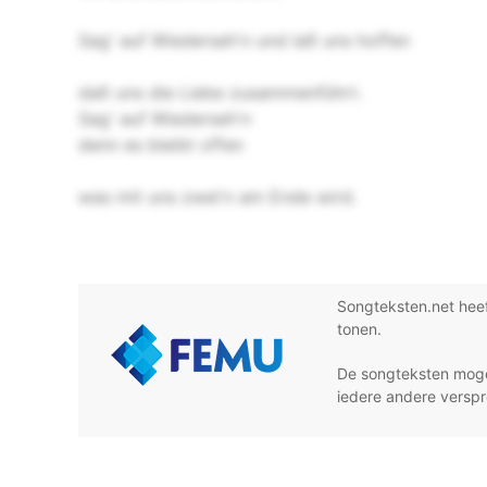
Sag' auf Wiederseh'n und laß uns hoffen
daß uns die Liebe zusammenführt.
Sag' auf Wiederseh'n
denn es bleibt offen
was mit uns zwei'n am Ende wird.
Songteksten.net hee
tonen.
De songteksten moge
iedere andere verspr