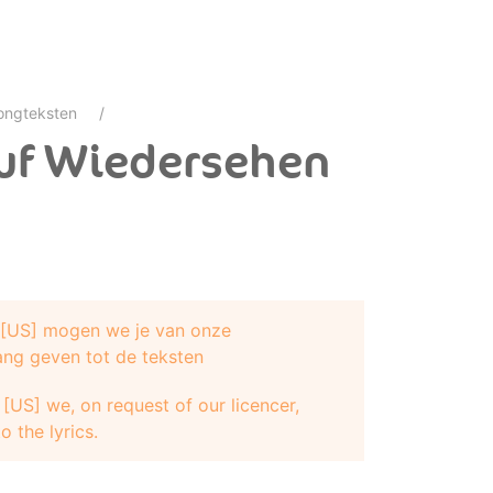
ongteksten
Auf Wiedersehen
e [US] mogen we je van onze
ang geven tot de teksten
[US] we, on request of our licencer,
o the lyrics.