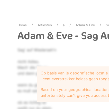
Home
Artiesten
a
Adam & Eve
S
Adam & Eve - Sag 
Sag' auf Wiederseh'n
nicht Adieu.
Mach' die Tür zu
Op basis van je geografische locati
und dann geh'
licentieverstrekker helaas geen toeg
wenn du glaubst
Based on your geographical location 
es muß sein
unfortunately can't give you access t
ob es richtig ist
weißt nur du allein.