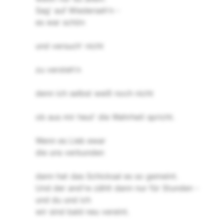
Sag' auf Wiederseh'n -
es war schön
und versuch' nicht
zu versteh'n
denn ich selbst weiß noch nicht
ob aus mir heut' die Wahrheit spricht.
Wenn es Lieb ewar
die uns verbunden
dann hat das Schicksal es so gemeint.
Und der and're zählt dann nur für Stunden -
und du und ich
wir sind bald neu vereint.