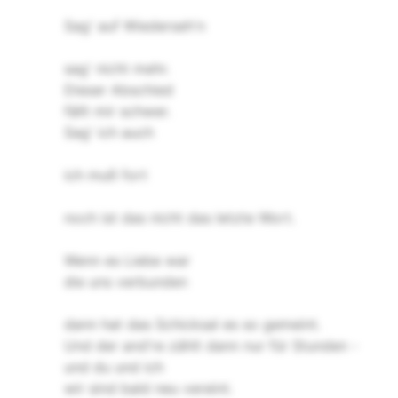
Sag' auf Wiederseh'n
sag' nicht mehr.
Dieser Abschied
fällt mir schwer.
Sag' ich auch
ich muß fort
noch ist das nicht das letzte Wort.
Wenn es Liebe war
die uns verbunden
dann hat das Schicksal es so gemeint.
Und der and're zählt dann nur für Stunden -
und du und ich
wir sind bald neu vereint.