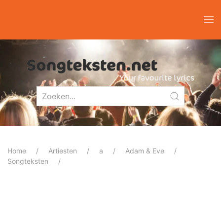
Home
Artiesten
a
Adam & Eve
Songteksten