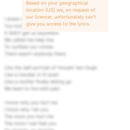
Based on your geographical
location [US] we, on request of
our licencer, unfortunately can't
I drank the poison
give you access to the lyrics.
You took the pills
It didn’t get us anywhere
We called the help line
To confess our crimes
There wasn’t anybody there
Like the self-portrait of Vincent Van Gogh
Like a traveler in th erain
Like a mother finally letting go
We learn to live with pain
I know why you hurt me
I know why I let you
The more you hurt me
The more I can feel you