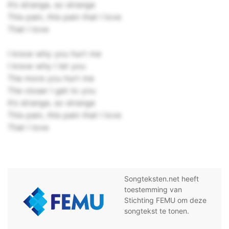
It’s strange, so strange
This pain, this pain that I love
That I love
I know why you hurt me
I know why I let you
The more you hurt me
The closer I get to you
It’s strange, so strange
This pain, this pain that I love
That I love
Songteksten.net heeft
toestemming van
Stichting FEMU om deze
songtekst te tonen.