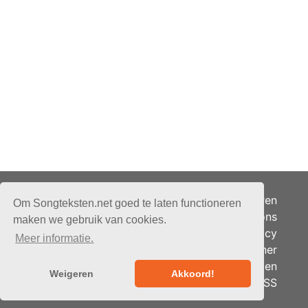
Adverteren
Om Songteksten.net goed te laten functioneren
Over ons
maken we gebruik van cookies.
Je privacy
Meer informatie.
Partner
© 2026 - Songteksten.net -
Berichten
Alle rechten voorbehouden.
Weigeren
Akkoord!
RSS
Realisatie:
bandhosting.nl