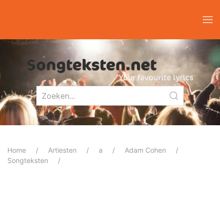
Home
Artiesten
a
Adam Cohen
Songteksten