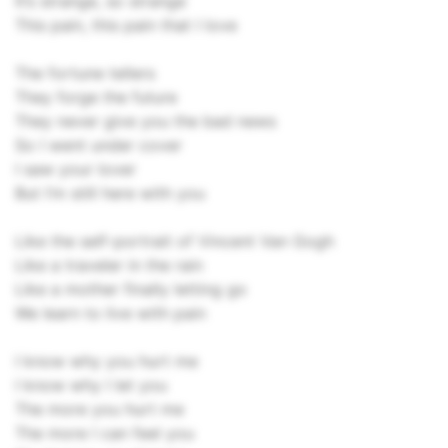
It’s strange, so strange
This pain, this pain that I love
The fortune tellers
They forge the future
They never give you the bad news
So I went under cover
I saw your lover
But I’m still here with you
Like the self-portrait of Vincent Van Gogh
Like a traveler in the rain
Like a mother finally letting go
We learn to live with pain
I know why you hurt me
I know why I let you
The more you hurt me
The more I can feel you