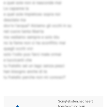
e quel sole non si nasconde mai
Le capanne la
e quel sole impietoso sopra noi
desolate ma
dov'e l'acqua? Alziamo gli occhi in su
nel cuore tanta liberta
ma vediamo sempre e solo blu
no la fame non ci ha sconfitto mai
quegli occhi vivi
solo l'odio puo farci male ormai
e luccicanti che
tu fratello sei un lago senza pesci
han bisogno anche di te
tu fratello perche non mi conosci?
Songteksten.net heeft
toestemming van