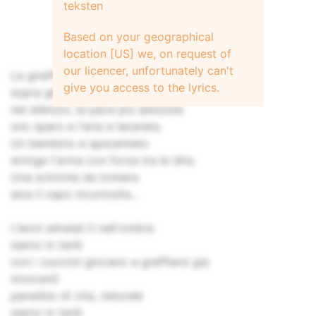
teksten
Based on your geographical
location [US] we, on request of
our licencer, unfortunately can't
Le giraffe dal lungo, lungo collo
give you access to the lyrics.
sopra gli alberi bruciano la vita
nel silenzio, la pace piu assoluta
uno sparo e l'aria e lacerata.
Un bambino e spaventato
stringe l'arma con forza tra le dita.
Una scimmia da lontano
alza il capo incuriosita...
I leoni sdraiati li nell'ombra
siamo in tanti
con i cuccioli giocano a graffiarsi gia
innocenti
paradiso di vita, naturale
siamo in tanti