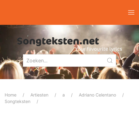
Home
Artiesten
a
Adriano Celentano
Songteksten