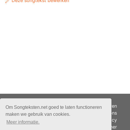
Deze songtekst bewerken
Adverteren
Om Songteksten.net goed te laten functioneren
Over ons
maken we gebruik van cookies.
Je privacy
Meer informatie.
Partner
© 2026 - Songteksten.net -