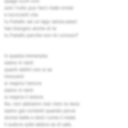
quegli occh ivivi
solo l'odio puo farci male ormai
e luccicanti che
tu fratello sei un lago senza pesci
han bisogno anche di te
tu fratello perche non mi conosci?
in questa immensita
siamo in tanti
quanti delitti non si sa
innocenti
si respira l'amore
siamo in tanti
si respira il dolore
No, non abbiamo mai visto la neve
siamo gia contenti quando piove
donne belle e dolci come il miele
il sudore sulle labbra sa di sale.