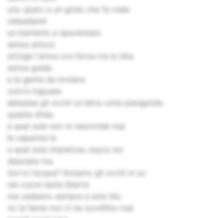
uno sparo e un grido che fa male
obbedienti
un bambino e spaventato
senza amore
stringe l'arma con forza tra le dita
senza guida
e la gente da lontano
com'e ingiusta
abbassa gli occhi un'altra volta piangendo
questa sfida.
e quel sole non si nasconde mai
le capanne la
e quel sole impietoso sopra noi
desolate ma
dov'e l'acqua? Alziamo gli occhi in su
nel cuore tanta liberta
ma vediamo sempre e solo blu
no la fame non ci ha sconfitto mai