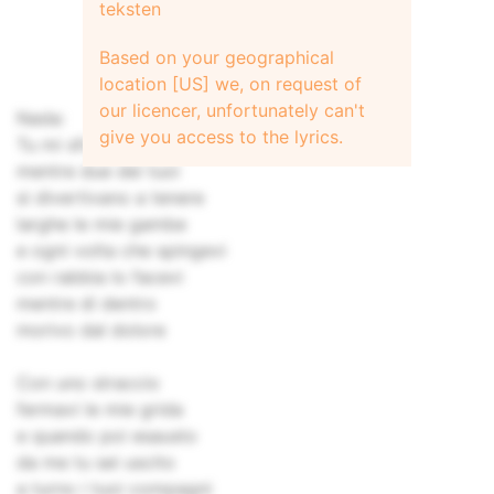
teksten
Based on your geographical
location [US] we, on request of
our licencer, unfortunately can't
Nada:
give you access to the lyrics.
Tu mi sfondavi col tuo corpo
mentre due dei tuoi
si divertivano a tenere
larghe le mie gambe
e ogni volta che spingevi
con rabbia lo facevi
mentre di dentro
morivo dal dolore
Con uno straccio
fermavi le mie grida
e quando poi esausto
da me tu sei uscito
a turno i tuoi compagni