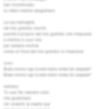
han ricominciato
tu ridevi mentre sanguinavo
La tua malvagità
nel mio grembo morirà
poichè è proprio dal mio grembo che rinascerai
e mentre in cuor mio
per sempre morirai
come un fiore dal mio grembo tu rinascerai
coro:
Brala moma ruja tzvete kaino brala tai zaspala*
Brala moma ruja tzvete kaino brala tai zaspala*
Adriano:
Tu vuoi far nascere colui
che giudicherà
chi violentò la madre sua