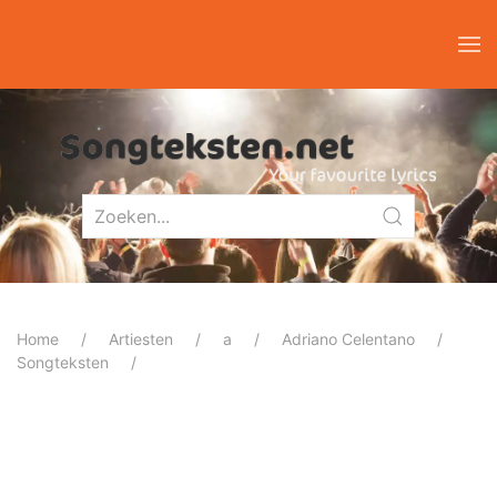
Home
Artiesten
a
Adriano Celentano
Songteksten