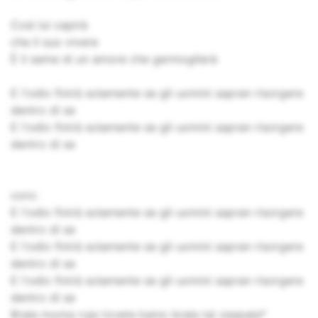
Così lui capirà
che il suo vivere
È il seme di un amore che germoglierà
E l'odio finirà solamente se gli uomini sapran risorgere
dentro di se
E l'odio finirà solamente se gli uomini sapran risorgere
dentro di se
coro:
E l'odio finirà solamente se gli uomini sapran risorgere
dentro di se
E l'odio finirà solamente se gli uomini sapran risorgere
dentro di se
E l'odio finirà solamente se gli uomini sapran risorgere
dentro di se
Brala moma ruja tzvete kaino brala tai zaspala*