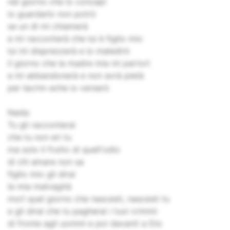
nel giorno che lo concepì
io guardarlo non potrò
se un dì mi chiamerà
e mi racconterà che lui è figlio mio
lui mi disprezzerà e io maledirò
il giorno che la madre mia mi partorì
e mi abbandonerà e non avrà pietà
per lacrim eche io verserò
Nada:
Tu gli racconterai
che tu non eri tu
ma solo il frutto di quell'odio
di chi amare non sa
figlio mio gli dirai
la mia malvagità
morì quel giorno che nascesti, nascesti tu
e gli dirai che tu pagherai i tuoi crimini
di fronte agli uomini e poi davanti a Dio