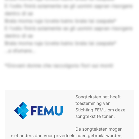
E l'odio finirà solamente se gli uomini sapran risorgere
dentro di se
Brala moma ruja tzvete kaino brala tai zaspala*
E l'odio finirà solamente se gli uomini sapran risorgere
dentro di se
Brala moma ruja tzvete kaino brala tai zaspala*
...a sfumare...
*Giovani donne che raccolgono fiori sui monti
Songteksten.net heeft
toestemming van
Stichting FEMU om deze
songtekst te tonen.
De songteksten mogen
niet anders dan voor privedoeleinden gebruikt worden,