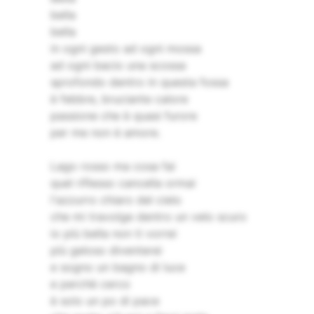
bella
bella
in ogni gesto ad ogni mossa
ad ogni bacio una scossa
sprofondo dentro in questa fossa
è febbre, bruciante calore
passione che è quasi furore
per me non è amore.
Lago rosso ma cosa fai
quel riflesso cancella ormai
l'azzurro chiaro del cielo
che mi travolge dentro un velo scuro
io più bella non ti vorrei
più geloso diventerei
e sogno un bagno di luce
e perchè cerco
è solo un po di pace