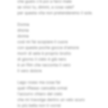
che gusto c'è poi a farci male
se vinci tu, dimmi, a cosa vale?
per questa vita non pretenderemo il sole.
Donna
dnona
donna
così mi fai scopiare il cuore
con queste poche gocce d'amore
morir di sete è proprio brutto
di giorno il cielo è già nero
è un film che racconta il vero
il vero dolore
Lago rosso ma cosa fai
quel riflesso cancella ormai
l'azzurro chiaro del cielo
che mi travolge dentro un velo scuro
io più bella non ti vorrei