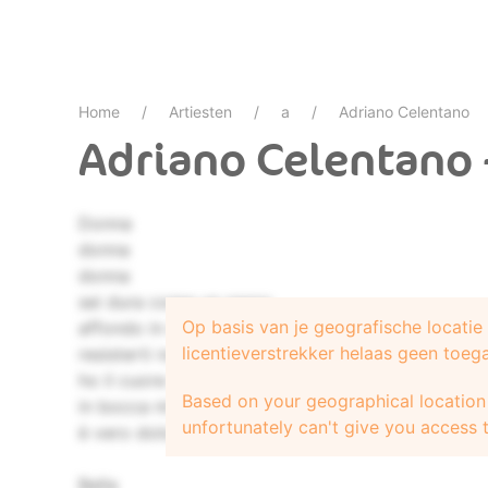
Home
Artiesten
a
Adriano Celentano
Adriano Celentano 
Donna
donna
donna
sei dura come un sasso
Op basis van je geografische locati
affondo in mezzo a un lago rosso
licentieverstrekker helaas geen toeg
resisterti non so non posso
ho il cuore malato davvero
Based on your geographical location 
in bocca mi resta l'amaro
unfortunately can't give you access t
è vero dolore
Bella