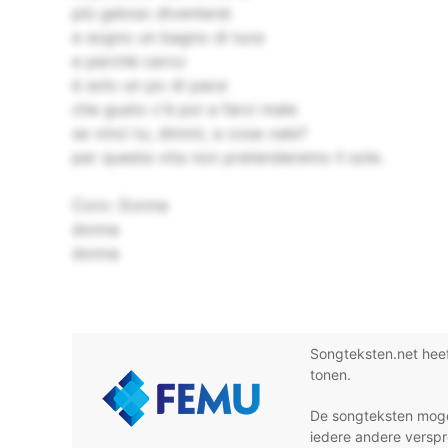
più geloso diventerei
e sogno un bagno di luce
e perchè cerco
è solo un po di pace
che gusto c'è poi a farci male
se vinci tu, dimmi, a cosa vale?
per questa vita non pretenderemo il sole.
Coro: Donna
donna
donna
Songteksten.net hee
tonen.
De songteksten moge
iedere andere verspr