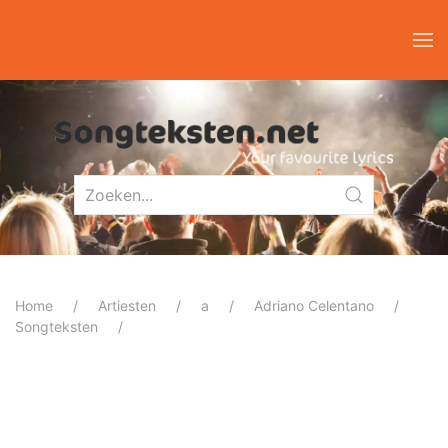
Home
Artiesten
a
Adriano Celentano
Songteksten