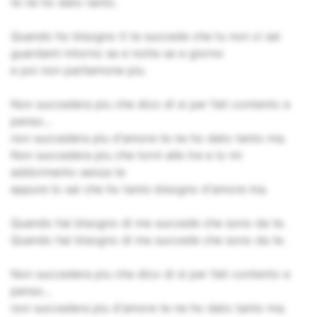
te ne ho dato tanto.
Quando ho bisogno ti te succede che tu non ci sei
guardami intorno se e notte se e giorno
e poi non parliamone piu.
Non succedera piu che dico di si per fati contento e
penso...
non succedera piu d'amore te ne ho dato tanto ma.
Non succedera piu che torni alle tre e io mi
addormento senza te
eppure lo sai che ho tanto bisogno d'amore ma.
Quando hai bisogno di me succede che sono da te.
Quando hai bisogno di me succede che sono da te.
Non succedera piu che dico di si per fati contento e
penso...
non succedera piu d'amore te ne ho dato tanto ma.