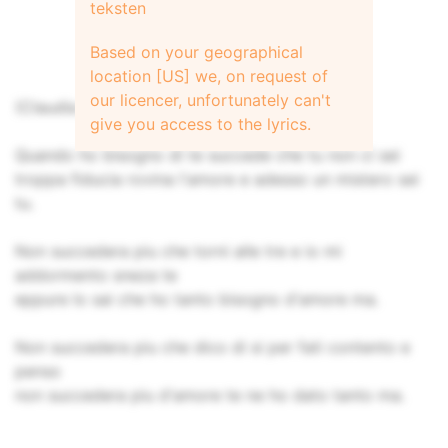
teksten
Based on your geographical
location [US] we, on request of
our licencer, unfortunately can't
(Claudia Mori and Adriano Celentano)
give you access to the lyrics.
Quando ho bisogno di te succede che tu non ci sei
troppa fiducia rovina l'amore e adesso un mistero sei
tu.
Non succedera piu che torni alle tre e io mi
addormento sneza te
eppure lo sai che ho tanto bisogno d'amore ma.
Non succedera piu che dico di si per fati contento e
penso
non succedera piu d'amore te ne ho dato tanto ma.