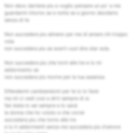
Non devo dartene piu e voglio pensare un po' a me
guardarmi intorno se e notte se e giorno deciderio
senza di te
Non succedera piu almeno per me di amare chi troppo
vola
non succedera piu se averti vuol dire star sola.
Non succedera piu che torni alle tre e io mi
addormento se
non succedera piu morire per la tua assenza.
Difendermi cambiandomi per te io lo farei
ma mi ci vedi cosi a dirti sempre di si.
Sei stata lo sei sempre e lo sarai
la donna che ho voluto e che vorrei
succedera piu che torno alle tre
e tu ti addormenti senza me succedera piu d'amore