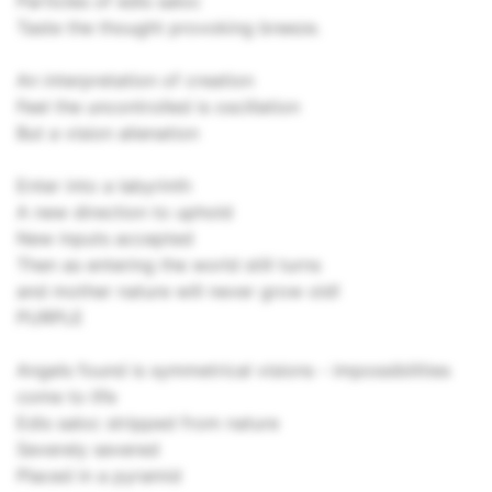
Particles of edis saloc
Taste the thought provoking breeze.
An interpretation of creation
Feel the uncontrolled is oscillation
But a vision alienation
Enter into a labyrinth
A new direction to uphold
New inputs accepted
Then as entering the world still turns
and mother nature will never grow old!
PURPLE
Angels found is symmetrical visions - impossibilities
come to life
Edis saloc stripped from nature
Severely severed
Placed in a pyramid