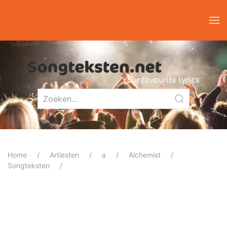
Home
Artiesten
a
Alchemist
Songteksten