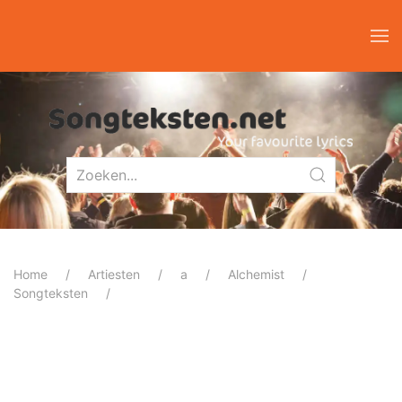
Home
Artiesten
a
Alchemist
Songteksten