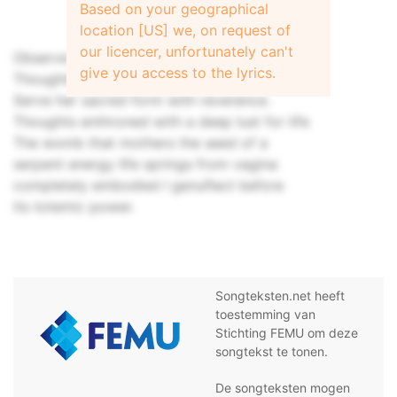
Based on your geographical
location [US] we, on request of
our licencer, unfortunately can't
Observe sacred form with reverence.
give you access to the lyrics.
Thoughts enthroned with a deep lust for life
Serve her sacred form with reverence.
Thoughts enthroned with a deep lust for life
The womb that mothers the seed of a
serpent energy life springs from vagina
completely embodied I genuflect before
its totemic power.
Songteksten.net heeft
toestemming van
Stichting FEMU om deze
songtekst te tonen.
De songteksten mogen