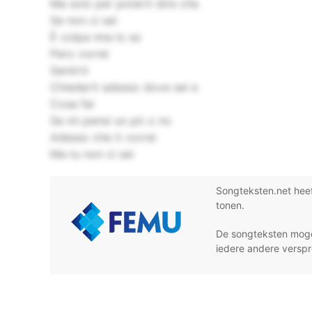
Ma solo per poterti dire che
Se non ci sei
È colpa mia lo so
Pero vorrei
Sentirti
Chiederti adesso dove sei e
Cosa fai
Se mi pensi un pò o no
Adesso che ti vorrei
Ma tu non ci sei
Songteksten.net hee
tonen.
De songteksten moge
iedere andere verspr