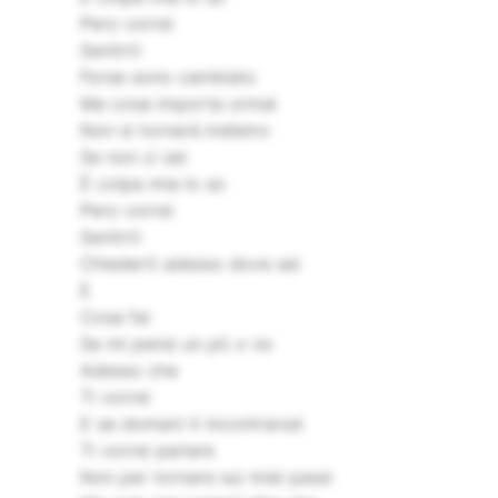
Pero vorrei
Sentirti
Forse sono cambiato
Ma cosa importa ormai
Non si tornerà indietro
Se non ci sei
È colpa mia lo so
Pero vorrei
Sentirti
Chiederti adesso dove sei
E
Cosa fai
Se mi pensi un pò o no
Adesso che
Ti vorrei
E se domani ti incontrarssi
Ti vorrei parlare
Non per tornare sui miei passi