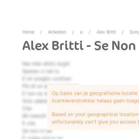
Home
Artiesten
a
Alex Britti
Son
Alex Britti - Se Non
Nei miei ultimi sogni
Spesso ci sei tu
E mi sveglio confuso
Più di un anno è passato
Op basis van je geografische locati
E non so dove sei
licentieverstrekker helaas geen toeg
Solo adesso ho capito
Che
Based on your geographical location 
Mi manchi
unfortunately can't give you access t
E che
Se non ci sei
È colpa mia lo so