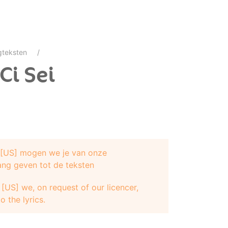
gteksten
 Ci Sei
e [US] mogen we je van onze
ang geven tot de teksten
[US] we, on request of our licencer,
o the lyrics.