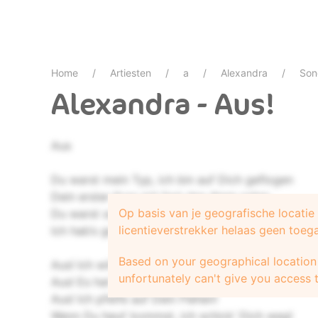
Home
Artiesten
a
Alexandra
Son
Alexandra - Aus!
Aus
Du warst mein Typ, ich bin auf Dich geflogen
Dein erster Kuss mit fast den Atem nahm
Op basis van je geografische locati
Du warst so lieb, doch alles war gelogen
licentieverstrekker helaas geen toeg
Ich hab’s geglaubt, bis ich dahinter kam:
Based on your geographical location 
Aus! Ich will Dich nicht mehr sehen!
unfortunately can't give you access t
Aus! Es hat doch keinen Zweck!
Aus! Ich pfeife auf Dein Flehen!
Wenn Du heut‘ kommst, ich schick‘ Dich weg!