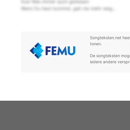
Aus! Was immer auch gewesen:
Wenn Du heut kommst, geh nie mehr weg...
Songteksten.net hee
tonen.
De songteksten moge
iedere andere verspr