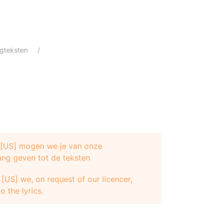
gteksten
e [US] mogen we je van onze
ang geven tot de teksten
[US] we, on request of our licencer,
o the lyrics.