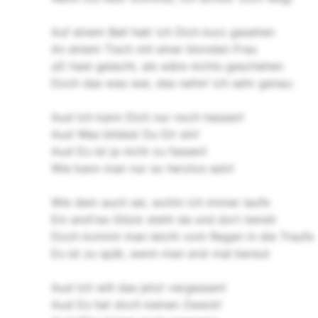
Auf einem Ball hab‘ ich Dich kurz gesehen
An einem Tisch mit einer blonden Frau
uD hast gelacht, als wäre nichts geschehen
Doch das was war, das nehm‘ ich sehr genau:
Aus! Ich kann Dich nur noch hassen!
Aus! Was bildest Du Dir ein!
Aus! Es ist ja nicht zu fassen!
Wie kann man nur so herzlos sein!
Wie dem auch sei, wohin ich immer laufe
Ein and’res Glück steht da und dort bereit
Doch kommt man leicht vom Regen in die Traufe
Es ist zu spät, wenn man erst mal bereut
Aus! Ich will das jetzt vergessen!
Aus! Es hat doch keinen Zweck!