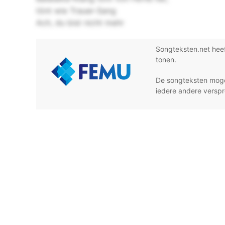
tönt wie Trauer-Sang
Ach, du bist nicht mehr
Songteksten.net hee
tonen.
De songteksten moge
iedere andere verspr