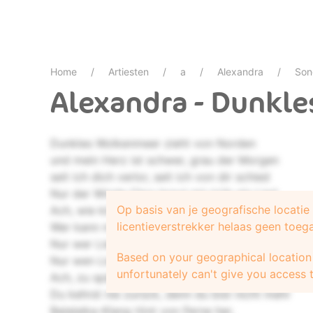
Home
Artiesten
a
Alexandra
Son
Alexandra - Dunkl
Dunkles Wolkenmeer zieht von Norden
und mein Herz ist schwer, grau der Morgen
seit ich dich verlor, seit ich von dir schied
Nur der Winde Chor braut mir trüb ein Lied
Op basis van je geografische locati
Ach, wie könnte ich dich vergessen?
licentieverstrekker helaas geen toeg
Wer kann meine Qual ganz ermessen?
Nur wer Liebe kennt, weiß was mich verbrennt
Based on your geographical location 
Nur wen Liebe schlug, weiß was ich ertrug
unfortunately can't give you access t
Ach, zu spät, mein Glück, irr' ich reueschwer
Du kehrst nie zurück, denn du bist nicht mehr
Balalaika-Klang tönt von Ferne her,