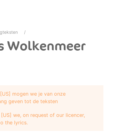
gteksten
es Wolkenmeer
e [US] mogen we je van onze
ang geven tot de teksten
[US] we, on request of our licencer,
o the lyrics.