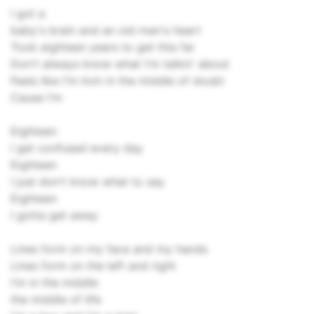
I got a
baby's brain and an old man's heart
Took eighteen years to get this far
Don't always know what I'm talkin' about
Feels like I'm livin in the middle of doubt
Cause I'm
Eighteen
I get confused every day
Eighteen
I just don't know what to say
Eighteen
I gotta get away
Lines form on my face and my hands
Lines form on the left and right
I'm in the middle
the middle of life