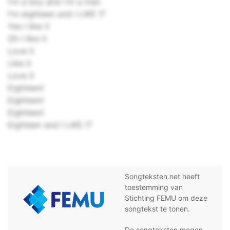
I'm a boy and I'm a man
I'm eighteen and I LIKE IT
Yes I like it
Oh I like it
Love it
Like it
Love it
Eighteen!
Eighteen!
Eighteen!
Eighteen and I LIKE IT
Songteksten.net heeft
toestemming van
Stichting FEMU om deze
songtekst te tonen.
De songteksten mogen