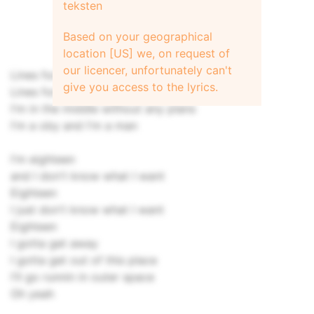
teksten
Based on your geographical
location [US] we, on request of
our licencer, unfortunately can't
Lines form on my face and hands
give you access to the lyrics.
Lines form from the ups and downs
I'm in the middle without any plans
I'm a oby and I'm a man
I'm eighteen
and I don't know what I want
Eighteen
I just don't know what I want
Eighteen
I gotta get away
I gotta get out of this place
I'll go runnin in outer space
Oh yeah