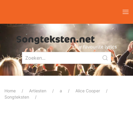
Home
Artiesten
a
Alice Cooper
Songteksten