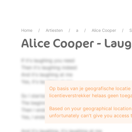
Home
Artiesten
a
Alice Cooper
S
Alice Cooper - Lau
If it's laughing you need
Then it's laughing indeed
And it's laughing at me
Yes, it's laughing at me
Op basis van je geografische locati
licentieverstrekker helaas geen toeg
So I started to end
The beginning to end
Based on your geographical location 
Then I ended the end
unfortunately can't give you access t
Yes, I ended the end
And it's laughing, it's laughing at me