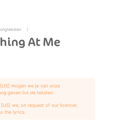
ongteksten
ghing At Me
e [US] mogen we je van onze
ang geven tot de teksten
[US] we, on request of our licencer,
o the lyrics.