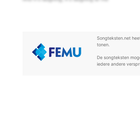
Songteksten.net hee
tonen.
De songteksten moge
iedere andere verspr