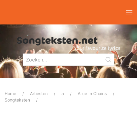
Home
Artiesten
a
Alice In Chains
Songteksten