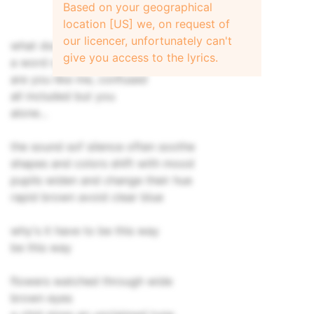
Based on your geographical
location [US] we, on request of
our licencer, unfortunately can't
what does friend mean to you?
give you access to the lyrics.
a word so wrongfully abused
are you like me, confused
all included but you
alone...
the sound sof silence often soothe
shapes and colors shift with mood
pupils widen and change their hue
rapid brown avoid clear blue
why's it have to be this way
be this way
flowers watched through wide
brown eyes