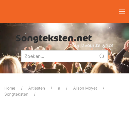
Home
Artiesten
a
Alison Moyet
Songteksten