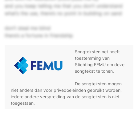
and you keep telling me that you don’t understand
what’s the use, there’s no point in building on sand
don’t steal me blind
there’s a fortune in friendship
Songteksten.net heeft
toestemming van
Stichting FEMU om deze
songtekst te tonen.
De songteksten mogen
niet anders dan voor privedoeleinden gebruikt worden,
iedere andere verspreiding van de songteksten is niet
toegestaan.