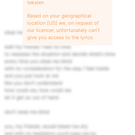
teksten
Based on your geographical
location [US] we, on request of
our licencer, unfortunately can't
steal me blind
give you access to the lyrics.
well my friends I feel it’s time
to reassess the situation and decide what’s mine
every time you steal me blind
with no consideration for the way I feel inside
and you just look at me
like you don’t understand
how could we, how could we
let it get so out of hand
don’t steal me blind
you, my friends, would bleed me dry
and with no hesitation you’d pass me by