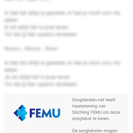
Ik heb het altijd al geweten, ik had je nooit voor mij
alleen
Ik zei altijd het is jouw leven
Tot dat jij hier opeens verdween
Noooo... Noooo... Nooo
Ik heb het altijd al geweten, ik had je nooit voor mij
alleen
Je zei altijd het is jouw leven
Tot dat jij hier opeens verdween
Songteksten.net heeft
toestemming van
Stichting FEMU om deze
songtekst te tonen.
De songteksten mogen