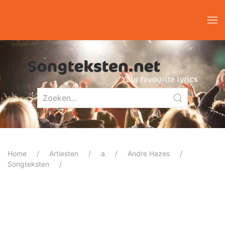
Home
Artiesten
a
Andre Hazes
Songteksten