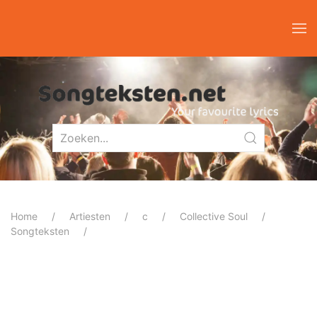
Home
Artiesten
c
Collective Soul
Songteksten