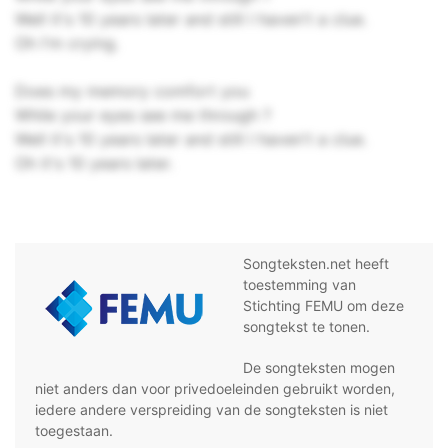
Well it's 10 years later and still I haven't a clue.
Oh I'm crying.
Does my memory comfort you
While your eyes see me through ?
Well it's 10 years later and still I haven't a clue.
Oh it's 10 years later.
Songteksten.net heeft
toestemming van
Stichting FEMU om deze
songtekst te tonen.
De songteksten mogen
niet anders dan voor privedoeleinden gebruikt worden,
iedere andere verspreiding van de songteksten is niet
toegestaan.