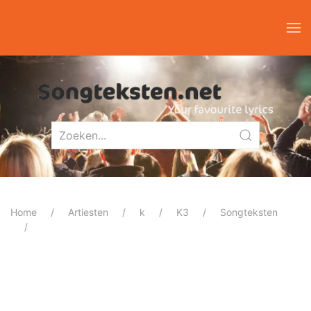
Home
Artiesten
k
K3
Songteksten