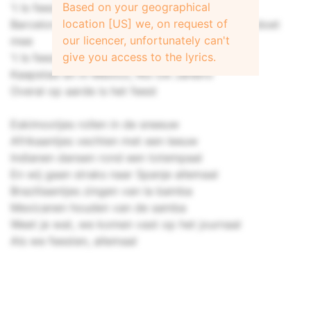
Based on your geographical
't Is feest in New York en in Saint-tropez
location [US] we, on request of
Barcelona en LA, Acapulco, Santa Fe iedereen doet
our licencer, unfortunately can't
mee
give you access to the lyrics.
't Is feest in New York en in Tokio
Kaapstad en in Mexico, Rio De Janeiro
Overal op aarde is het feest
Eskimootjes rollen in de sneeuw
Afrikaantjes vechten met een leeuw
Indianen dansen rond een totempaal
En wij gaan straks naar Spanje allemaal
Braziliaantjes zingen van la bamba
Mexicanen houden van de samba
Weet je wat, we komen vast op het journaal
Als we feesten, allemaal