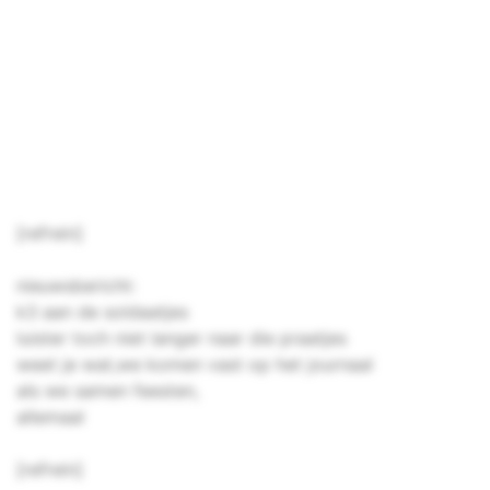
[refrein]
nieuwsbericht:
k3 aan de soldaatjes
luister toch niet langer naar die praatjes
weet je wat,we komen vast op het journaal
als we samen feesten,
allemaal
[refrein]