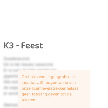
K3 - Feest
Goedenavond.
Dit is het nieuws vanavond.
Er is over de hele wereld een
gigantisch feest losgebarsten (olé).
Op basis van je geografische
Alle soldaten overal op aarde hebben
locatie [US] mogen we je van
de wapens neergelegd en
onze licentieverstrekker helaas
er wordt muziek en dans gesignaleerd (olé)
geen toegang geven tot de
teksten
[Refrein]