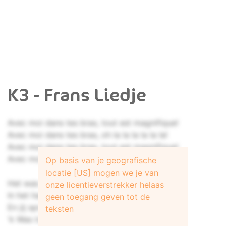
K3 - Frans Liedje
Avec moi dans tes bras, tout est magnifique!
Avec moi dans tes bras, oh la la la la la la!
Avec moi dans tes bras, tout est magnifique!
Avec moi dans tes bras, oh la la la la la la!
Op basis van je geografische
locatie [US] mogen we je van
Het was toen ik laatst op vakantie was
onze licentieverstrekker helaas
In het hartje van Frankrijk
geen toegang geven tot de
En jij sprak me aan en dat was dat!
teksten
'k Was totaal de kluts kwijt!