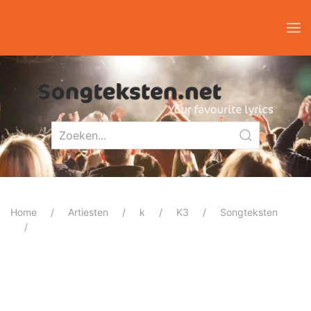
Home
Artiesten
k
K3
Songteksten