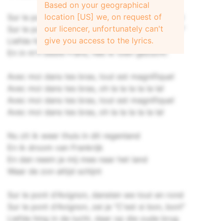
Based on your geographical
location [US] we, on request of
Sur le pont d'Avignon, dansten we tout en rond
our licencer, unfortunately can't
Sur le pont d'Avignon, zei je "C'est si bon, bon!"
give you access to the lyrics.
Liefde hing in de lucht, daar op die oude brug
En in m'n beste Frans, heb ik toen gezucht:
Avec moi dans tes bras, tout est magnifique!
Avec moi dans tes bras, oh la la la la la la!
Avec moi dans tes bras, tout est magnifique!
Avec moi dans tes bras, oh la la la la la la!
Nu zit ik weer thuis in dit regenland
En ik droom van Frankrijk
En dan neem je mij mee naar het land
Waar de zon altijd schijnt
Sur le pont d'Avignon, dansten we tout en rond
Sur le pont d'Avignon, zei je "C'est si bon, bon!"
Liefde hing in de lucht, daar op die oude brug