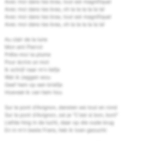
Avec moi dans tes bras, tout est magnifique!
Avec moi dans tes bras, oh la la la la la la!
Avec moi dans tes bras, tout est magnifique!
Avec moi dans tes bras, oh la la la la la la!
Au clair de la lune
Mon ami Pierrot
Prête-moi ta plume
Pour écrire un mot
Ik schrijf naar m'n liefje
Wat ik zeggen wou
Geef hem op een briefje
Hoeveel ik van hem hou
Sur le pont d'Avignon, dansten we tout en rond
Sur le pont d'Avignon, zei je "C'est si bon, bon!"
Liefde hing in de lucht, daar op die oude brug
En in m'n beste Frans, heb ik toen gezucht: