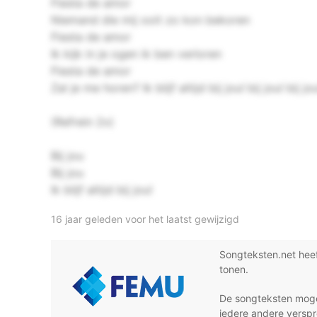
Fiesta de amor
Niemand die mij ooit zo kon bekoren
Fiesta de amor
Ik kijk in je ogen ik ben verloren
Fiesta de amor
Zal je me horen? Ik blijf altijd bij jou! bij jou! bij jou
(Refrein 2x)
Bij jou
Bij jou
Ik blijf altijd bij jou!
16 jaar geleden voor het laatst gewijzigd
Songteksten.net hee
tonen.
De songteksten moge
iedere andere verspr