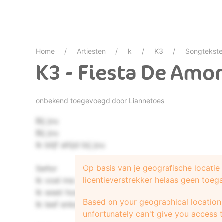
Home
Artiesten
k
K3
Songtekst
K3 - Fiesta De Amo
onbekend toegevoegd door
Liannetoes
Bij jou
Bij jou
Ik blijf altijd bij jou
Op basis van je geografische locati
Señor
licentieverstrekker helaas geen toeg
Ik voel me zo goed bij jou
Ik weet hoe het moet bij jou
Based on your geographical location 
Ik leef enkel voor die dagen en nachten
unfortunately can't give you access t