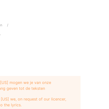
en
r
e [US] mogen we je van onze
ang geven tot de teksten
[US] we, on request of our licencer,
o the lyrics.