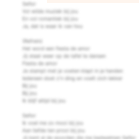
Señor
Vol wilde muziek bij jou
En vol romantiek bij jou
Ja, dat is waar ik van hou
(Refrein)
Het word een fiesta de amor
Jij staat weer op de tafel te dansen
Fiesta de amor
Je stampt met je voeten klapt in je handen
Iedereen doet z'n ding en voelt zich lekker
Bij jou
Bij jou
Ik blijf altijd bij jou
Señor
Ik voel me zo mooi bij jou
Aan liefde ten prooi bij jou
Jij kent al de woorden die me bedwelmen
Señor