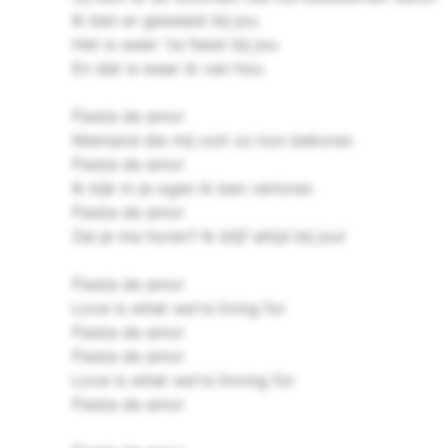
Ik ben er geweest bij jou
Het is weer 'ns feest bij jou
En dat is waar ik van hou
Fiesta de amor
Niemand die mij ooit zo kon bekoren
Fiesta de amor
Ik kijk in je ogen ik ben verloren
Fiesta de amor
Zal je me horen? Ik blijf altijd bij jou!
Fiesta de amor
Love is what we're living for
Fiesta de amor
Fiesta de amor
Love is what we're linving for
Fiesta de amor