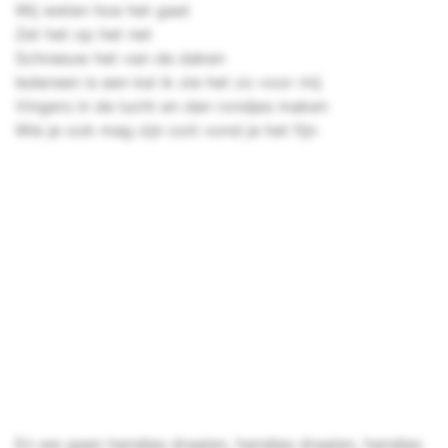
Wij weten hoe het gaat
Zet het op het net
Schreeuw het van de daken
Iedereen is een kei ik zie het zo voor mij
Vingers in de lucht en dan rondjes maken
Wie je ook mag zijn ooit vond je het fijn
En we gaan handjes draaien, handjes draaien, handjes