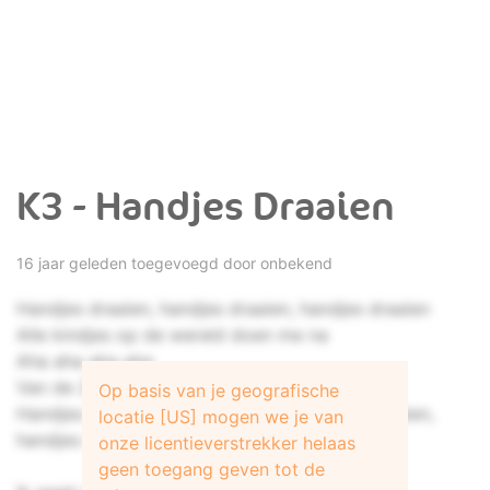
K3 - Handjes Draaien
16 jaar geleden toegevoegd door onbekend
Handjes draaien, handjes draaien, handjes draaien
Alle kindjes op de wereld doen me na
Aha aha aha aha
Van de Zuidpool tot in Noord-Amerika
Op basis van je geografische
Handjes draaien, handjes draaien, handjes draaien,
locatie [US] mogen we je van
handjes draaien
onze licentieverstrekker helaas
geen toegang geven tot de