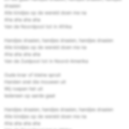
draaien
Alle kindjes op de wereld doen me na
Aha aha aha aha
Van de Noordpool tot in Afrika
Handjes draaien, handjes draaien, handjes draaien
Alle kindjes op de wereld doen me na
Aha aha aha aha
Van de Zuidpool tot in Noord-Amerika
Oude knar of kleine spruit
Handen snel die mouwen uit
Wij roepen het uit
Iedereen op aarde gaat
Handjes draaien, handjes draaien, handjes draaien
Alle kindjes op de wereld doen me na
Aha aha aha aha