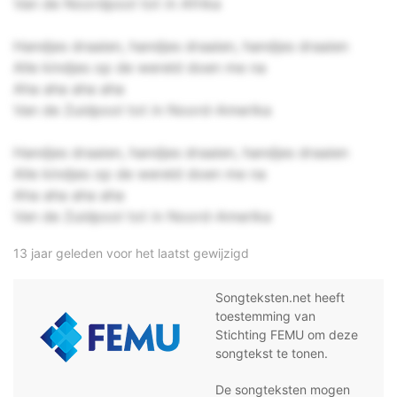
Van de Noordpool tot in Afrika
Handjes draaien, handjes draaien, handjes draaien
Alle kindjes op de wereld doen me na
Aha aha aha aha
Van de Zuidpool tot in Noord-Amerika
Handjes draaien, handjes draaien, handjes draaien
Alle kindjes op de wereld doen me na
Aha aha aha aha
Van de Zuidpool tot in Noord-Amerika
13 jaar geleden voor het laatst gewijzigd
Songteksten.net heeft
toestemming van
Stichting FEMU om deze
songtekst te tonen.
De songteksten mogen