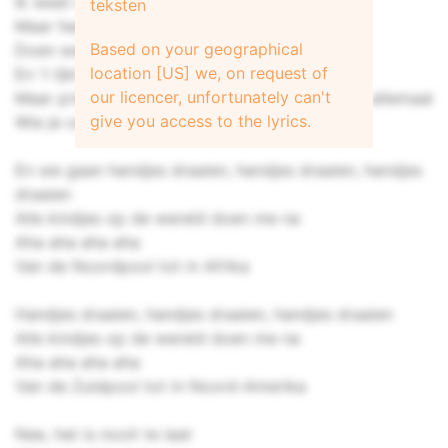
Ik weet niet hoe het komt
teksten
Maar heel de wereld rond
Based on your geographical
Doen we dit dansje ooit allemaal
location [US] we, on request of
En 't lijkt misschien banaal
our licencer, unfortunately can't
Maar prins of generaal dit dansje doen ze ooit allemaal
give you access to the lyrics.
Wie je ook mag zijn, ooit vond je het fijn
En we gaan handjes draaien, handjes draaien, handjes
draaien
Alle kindjes op de wereld doen me na
Aha aha aha aha
Van de Noordpool tot in Afrika
Handjes draaien, handjes draaien, handjes draaien
Alle kindjes op de wereld doen me na
Aha aha aha aha
Van de Zuidpool tot in Noord-Amerika
Nee, het is nooit te laat