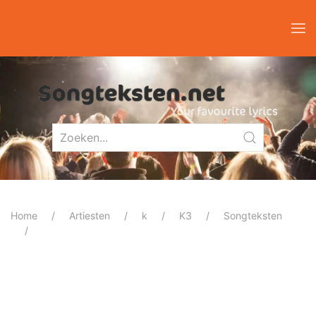
Home
Artiesten
k
K3
Songteksten