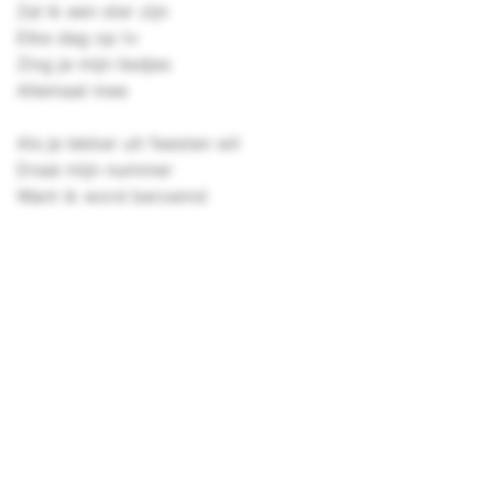
Zal ik een ster zijn
Elke dag op tv
Zing je mijn liedjes
Allemaal mee
Als je lekker uit feesten wil
Draai mijn nummer
Want ik word beroemd