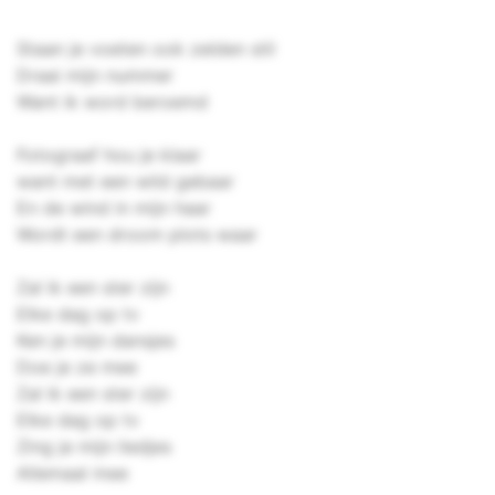
Staan je voeten ook zelden stil
Draai mijn nummer
Want ik word beroemd
Fotograaf hou je klaar
want met een wild gebaar
En de wind in mijn haar
Wordt een droom plots waar
Zal ik een ster zijn
Elke dag op tv
Ken je mijn dansjes
Doe je ze mee
Zal ik een ster zijn
Elke dag op tv
Zing je mijn liedjes
Allemaal mee