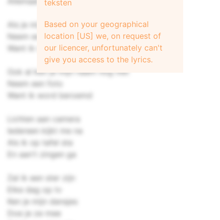
Allemaal mee
teksten
Based on your geographical
Als je mij op een straathoek ziet
location [US] we, on request of
Neem een foto
our licencer, unfortunately can't
Want ik word beroemd
give you access to the lyrics.
Ook al ken je mijn naam nog niet
Neem een foto
Want ik word beroemd
Lichten aan camera
Iedereen kijkt me na
Als ik op tafel sta
En aan't zingen ga
Zal ik een ster zijn
Elke dag op tv
Ken je mijn dansjes
Doe je ze mee