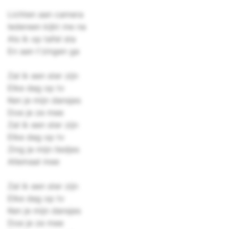
Lichten aan camera
Iedereen kijkt me na
Als ik op tafel sta
En aan t'zingen ga
Zal ik een ster zijn
Elke dag op tv
Ken je mijn dansjes
Doe je ze mee
Zal ik een ster zijn
Elke dag op tv
Zing je mijn liedjes
Allemaal mee
Zal ik een ster zijn
Elke dag op tv
Ken je mijn dansjes
Doe je ze mee