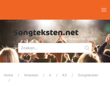
Home
Artiesten
k
K3
Songteksten