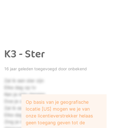
K3 - Ster
16 jaar geleden toegevoegd door onbekend
Zal ik een ster zijn
Elke dag op tv
Ken je mijn dansjes
Doe je ze mee
Op basis van je geografische
Zal ik een ster zijn
locatie [US] mogen we je van
Elke dag op tv
onze licentieverstrekker helaas
Zing je mijn liedjes
geen toegang geven tot de