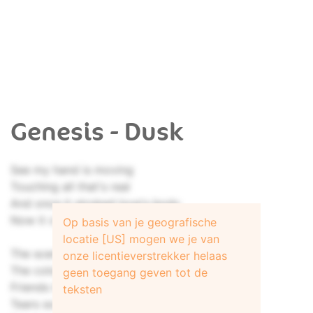
Genesis - Dusk
See my hand is moving
Touching all that's real
And once it stroked love's body
Now it claws the past
Op basis van je geografische
locatie [US] mogen we je van
The scent of a flower
onze licentieverstrekker helaas
The colours of the morning
geen toegang geven tot de
Friends to believe in
teksten
Tears soon forgotten