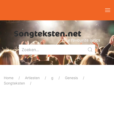
Home
Artiesten
g
Genesis
Songteksten