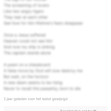
The screaming of lovers
Like two angry tigers
They tear at each other
See how for him lifetime's fears disappear
Once a Jesus suffered
Heaven could not see him
And now my ship is sinking
The captain stands alone
A pawn on a chessboard
A false move by God will now destroy me
But wait, on the horizon
A new dawn seems to be rising
Never to recall this passerby, born to die
2 jaar geleden voor het laatst gewijzigd