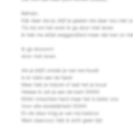
Refrein:
Kijk daar sta je, blijf je gaaien sta daar nou niet z
Tis mij om het even ik ga door met leven
Ik heb me altijd weggecijferd maar dat kan zo nie
Ik ga doooorrr
door met leven
Als je blijft omdat je van me houdt
Is er niets aan de hand
Maar heb je twijvel of laat het je koud
Helaas ik zet je aan de kant OHHH
Klinkt misschien hard maar het is beter zoo
Voor alle duidelijkheid OOHH
En de sleur krijg je van mij kadooo
Want daarvoor heb ik echt geen tijd