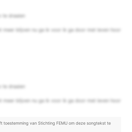
o te draaien
t meer blijven nu ga ik voor ik ga door met leven hoor
o te draaien
t meer blijven nu ga ik voor ik ga door met leven hoor
ft toestemming van Stichting FEMU om deze songtekst te