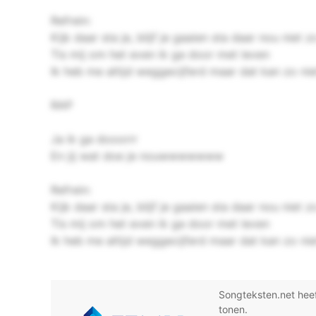
Refrein:
Kijk daar sta je, blijf je gaaien sta daar nou niet z
Tis mij om het even ik ga door met leven
Ik heb me altijd weggecijferd maar dat kan zo nie
RAP
Ja ik ga dooorrr
En jij wat doe je nouwwwwwww
Refrein:
Kijk daar sta je, blijf je gaaien sta daar nou niet z
Tis mij om het even ik ga door met leven
Ik heb me altijd weggecijferd maar dat kan zo nie
Songteksten.net hee
tonen.