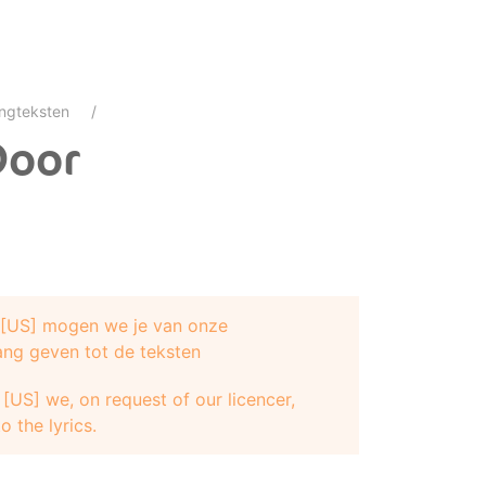
ngteksten
Door
e [US] mogen we je van onze
ang geven tot de teksten
[US] we, on request of our licencer,
o the lyrics.