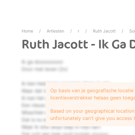
Home
Artiesten
r
Ruth Jacott
So
Ruth Jacott - Ik Ga 
Ik ga doooooooor
Door met leven (2x)
Ik ben heel bang geweest alleen te zijn
Op basis van je geografische locati
Maar dat is nu voorbij
licentieverstrekker helaas geen toeg
Ik kan het aangesterkt door lief en pijn
Een nieuw begin voor jou en mij
Based on your geographical location 
Misschien samen, misschien apart
unfortunately can't give you access t
Dat is nu echt aan jou
Maar ik wist altijd diep in mijn hart
Dat ooit een keer punt komen zouuuu.