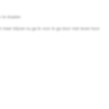
o te draaien
t meer blijven nu ga ik voor ik ga door met leven hoor