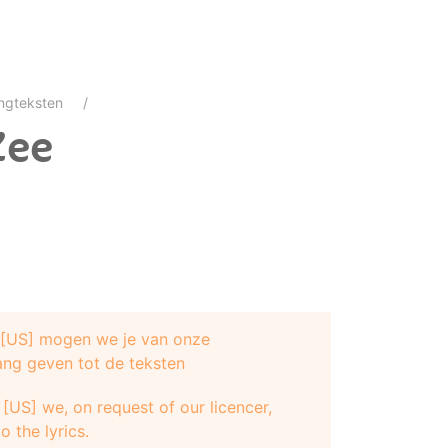
ngteksten
Zee
e [US] mogen we je van onze
ang geven tot de teksten
re nacht
[US] we, on request of our licencer,
o the lyrics.