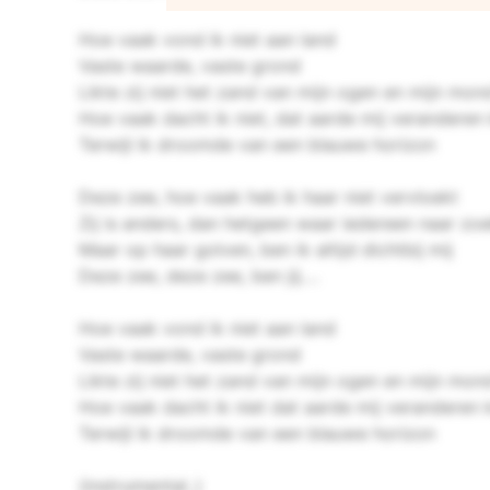
Hoe vaak vond ik niet aan land
Vaste waarde, vaste grond
Likte zij niet het zand van mijn ogen en mijn mon
Hoe vaak dacht ik niet, dat aarde mij veranderen
Terwijl ik droomde van een blauwe horizon
Deze zee, hoe vaak heb ik haar niet vervloekt
Zij is anders, dan hetgeen waar iedereen naar zo
Maar op haar golven, ben ik altijd dichtbij mij
Deze zee, deze zee, ben jij….
Hoe vaak vond ik niet aan land
Vaste waarde, vaste grond
Likte zij niet het zand van mijn ogen en mijn mon
Hoe vaak dacht ik niet dat aarde mij veranderen 
Terwijl ik droomde van een blauwe horizon
(instrumental..)