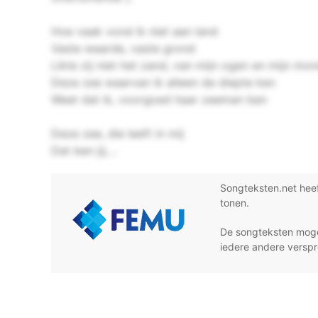
Hoe vaak vond ik niet aan land
Vaste waarde, vaste grond
Likte zij niet het zand, van mijn ogen en mijn mo
Deze zee waarvan ik alleen de diepte ken
Weet dat ik, voorgoed haar zeeman ben
Deze zee, die leeft in mij
Dat ben jij….
Songteksten.net hee
tonen.
De songteksten moge
iedere andere verspr