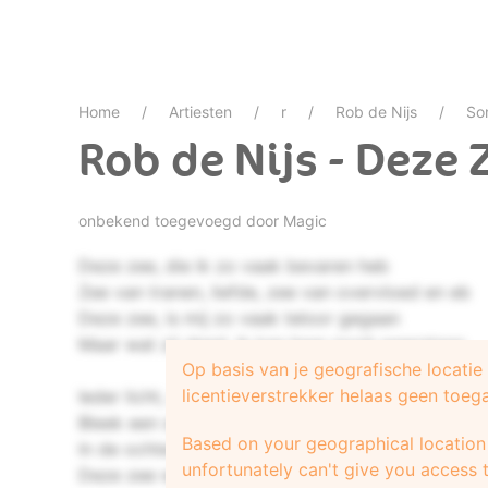
Home
Artiesten
r
Rob de Nijs
So
Rob de Nijs - Deze 
onbekend toegevoegd door
Magic
Deze zee, die ik zo vaak bevaren heb
Zee van tranen, liefde, zee van overvloed en eb
Deze zee, is mij zo vaak teloor gegaan
Maar wat zij deed, ik kan haar nooit weerstaan
Op basis van je geografische locati
licentieverstrekker helaas geen toeg
Ieder licht, dat mij dichtbij de haven bracht
Bleek een schip wat scherend in de koude donke
Based on your geographical location 
In de ochtend, hees ik dan mijn zeilen weer
unfortunately can't give you access t
Deze zee werd mooier elke keer