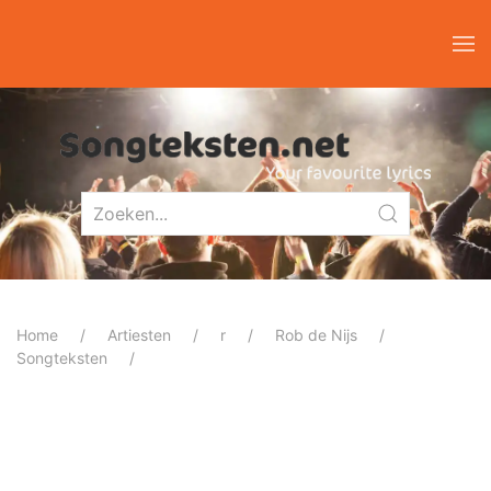
Home
Artiesten
r
Rob de Nijs
Songteksten