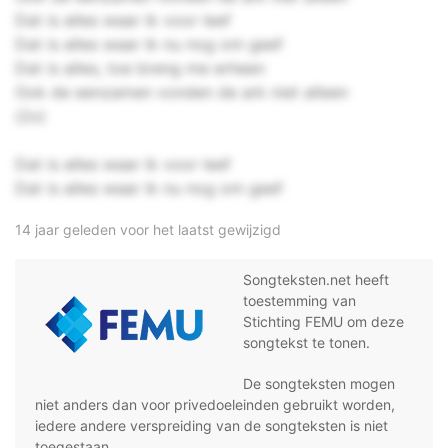
Dat is alles waar ik voor leef
Dat is alles waar ik nu nog om geef
Dat is alles, toe breng me erheen
Ook de eenzamen vonden de ark niet alleen
(2x)
Dat is alles waar ik voor leef
Dat is alles waar ik nu nog om geef
14 jaar geleden voor het laatst gewijzigd
Songteksten.net heeft
toestemming van
Stichting FEMU om deze
songtekst te tonen.
De songteksten mogen
niet anders dan voor privedoeleinden gebruikt worden,
iedere andere verspreiding van de songteksten is niet
toegestaan.