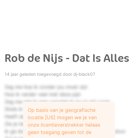
Rob de Nijs - Dat Is Alles
14 jaar geleden toegevoegd door
dj-black07
Zeg me hoe ik zonder jou moet zijn
Hoe ik verder veel met deze pijn
Zeg me wie ik was voordat ik jou in mij vond
Sinds ik uit dat huis ben weggegaan
Op basis van je geografische
Heeft dat de deur niet voor me dicht gedaan
locatie [US] mogen we je van
Zie je heel de wereld lag er naast
onze licentieverstrekker helaas
Ik ga door, omdat ik niet meer terug, kan ga ik door
geen toegang geven tot de