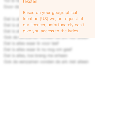
Tot ik het leven aan kan ga ik door
teksten
Door de storm naar een nieuw begin
Based on your geographical
location [US] we, on request of
Dat is alles waar ik voor leef
our licencer, unfortunately can't
Dat is alles waar ik nu nog om geef
give you access to the lyrics.
Dat is alles, toe breng me erheen
Ook de eenzamen vonden de ark niet alleen
Dat is alles waar ik voor leef
Dat is alles waar ik nu nog om geef
Dat is alles, toe breng me erheen
Ook de eenzamen vonden de ark niet alleen