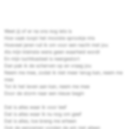
Weet jij of er na ons nog iets is
Hoe vaak loopt het mooiste sprookje mis
Hoeveel jaren ruil ik om voor een nacht met jou
Als mijn kleinste wens geen waarheid wordt
En mijn luchtkasteel is neergestort
Dan pak ik de scherven op en vraag jou
Neem me mee, zodat ik niet meer terug kan, neem me
mee
Tot ik het leven aan kan, neem me mee
Door de storm naar een nieuw begin
Dat is alles waar ik voor leef
Dat is alles waar ik nu nog om geef
Dat is alles, toe breng me erheen
Ook de eenzamen vonden de ark niet alleen