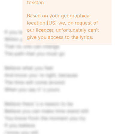
teksten
Based on your geographical
location [US] we, on request of
our licencer, unfortunately can't
If you believe
give you access to the lyrics.
Within your heart you`ll know
That no one can change
The path that you must go
Believe what you feel
And know you`re right, because
The time will come around
When you say it`s yours
Believe there`s a reason to be
Believe you can make time stand still
You know from the moment you try
If you believe
I know you will