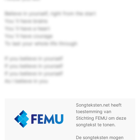
Believe in yourself, right from the start
You`ll have brains
You`ll have a heart
You`ll have courage
To last your whole life through
If you believe in yourself
If you believe in yourself
If you believe in yourself
As I believe in you
Songteksten.net heeft
toestemming van
Stichting FEMU om deze
songtekst te tonen.
De songteksten mogen