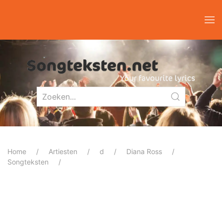
Home
Artiesten
d
Diana Ross
Songteksten