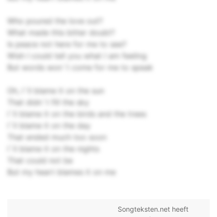
Who poured the love out?
What made this bitter doubt?
Is peace not here for me to see?
Wish I could tell you what I am feeling
But words won`t come for me to speak
Oh, I`ll blame it on the sun
That didn`t fill the sky
I`ll blame it on the birds and the trees
I`ll blame it on the day
That ended much too soon
I`ll blame it on the nights
That could not be
But my heart blames it on me
Songteksten.net heeft