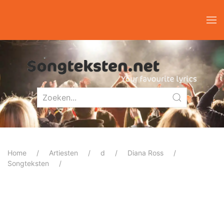
Home
Artiesten
d
Diana Ross
Songteksten