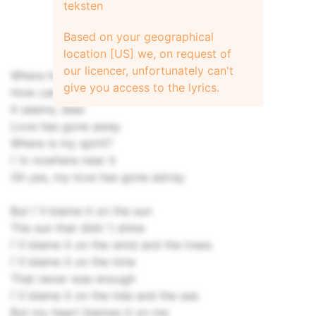
teksten
Based on your geographical
location [US] we, on request of
our licencer, unfortunately can't
Where has my love gone?
give you access to the lyrics.
How can I go on?
It seems, dear
Love has gone away
Where is my spirit?
I`m nowhere near it
Oh yes, my love has gone astray
But I`ll blame it on the sun
The sun that didn`t shine
I`ll blame it on the wind and the trees
I`ll blame it on the time
That never was enough
I`ll blame it on the tide and the sea
But my heart blames it on me