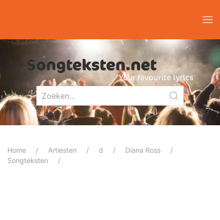
Home
Artiesten
d
Diana Ross
Songteksten