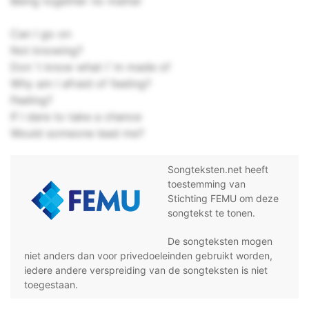
Being together no matter
Can I go on
Not knowing?
Don`t know what I`m made of
Why am I afraid of feeling?
Feeling?
If I dare to take a chance
Would someone lead me?
Songteksten.net heeft
toestemming van
Stichting FEMU om deze
songtekst te tonen.
De songteksten mogen
niet anders dan voor privedoeleinden gebruikt worden,
iedere andere verspreiding van de songteksten is niet
toegestaan.