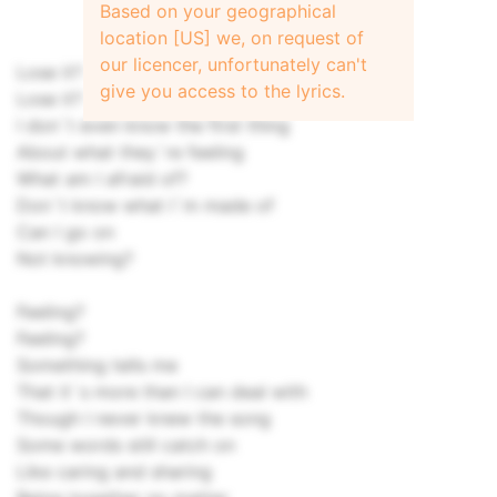
Based on your geographical
location [US] we, on request of
our licencer, unfortunately can't
Lose it?
give you access to the lyrics.
Lose it?
I don`t even know the first thing
About what they`re feeling
What am I afraid of?
Don`t know what I`m made of
Can I go on
Not knowing?
Feeling?
Feeling?
Something tells me
That it`s more than I can deal with
Though I never knew the song
Some words still catch on
Like caring and sharing