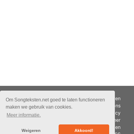
Adverteren
Om Songteksten.net goed te laten functioneren
Over ons
maken we gebruik van cookies.
Je privacy
Meer informatie.
Partner
© 2026 - Songteksten.net -
Berichten
Alle rechten voorbehouden.
Weigeren
Akkoord!