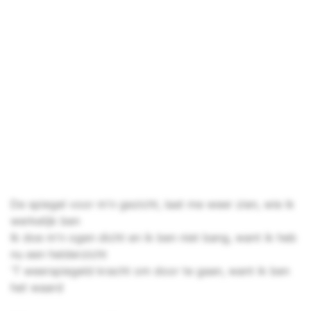
De spiegel voor m'n gezicht, laat me weer zien, wie ik
werkelijk ben
Ik doe m'n ogen dicht en ik ben niet bang, want ik heb
nu een helderzicht
'T weerspiegeld kracht om door te gaan, want ik ben
het waard