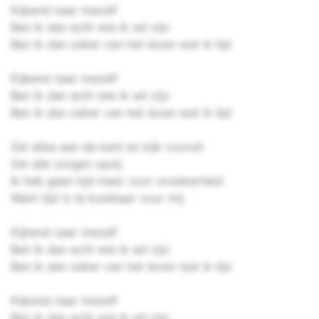
Kijkend naar mezelf
Ben ik dan echt wie ik wil zijn
Ben ik dan zeker van het leven wat ik lijd
Kijkend naar mezelf
Ben ik dan echt wie ik wil zijn
Ben ik dan zeker van het leven wat ik lijd
Zet alles aan de kant en kijk vooruit
Zet alle zorgen opzij
Ik heb geen tijd meer voor onzekerheid
Want tijd is te kostbaar voor mij
Kijkend naar mezelf
Ben ik dan echt wie ik wil zijn
Ben ik dan zeker van het leven wat ik lijd
Kijkend naar mezelf
Ben ik dan echt wie ik wil zijn