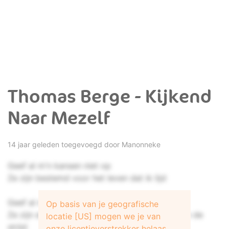
Thomas Berge - Kijkend
Naar Mezelf
14 jaar geleden toegevoegd door
Manonneke
Geef al m'n kansen niet op
Ze zijn bestemd voor het leven dat ik lijd
Geef al m'n kansen niet op
Op basis van je geografische
Ze zijn er speciaal voor mij, om me te helpen in de
locatie [US] mogen we je van
strijd
onze licentieverstrekker helaas