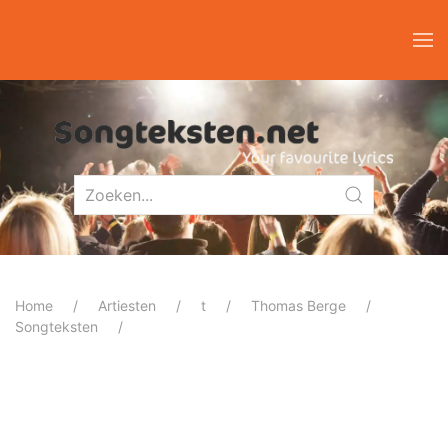
Home
Artiesten
t
Thomas Berge
Songteksten