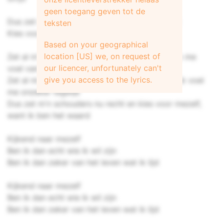
geen toegang geven tot de
Dus zet m'n schouders nu recht en kijk vooruit
teksten
Kies voor mezelf
Based on your geographical
location [US] we, on request of
Zet al m'n zorgen opzij, ik laat je nu zien hoe ik me
our licencer, unfortunately can't
voel vandaag
give you access to the lyrics.
Zet al mn zorgen opzij, ze maken me bang en ik voel
me onzeker tegelijk
Dus zet m'n schouders nu recht en kies voor mezelf,
want ik ben het waard
Kijkend naar mezelf
Ben ik dan echt wie ik wil zijn
Ben ik dan zeker van het leven wat ik lijd
Kijkend naar mezelf
Ben ik dan echt wie ik wil zijn
Ben ik dan zeker van het leven wat ik lijd