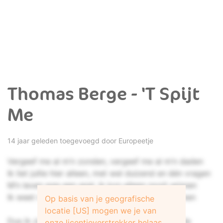
Thomas Berge - 'T Spijt
Me
14 jaar geleden toegevoegd door
Europeetje
Vergeef me al m’n zonden, vergeef me al m’n daden
Ik liet jullie hier alleen, met wel duizend en één vragen
M’n leven was een spel, ik kon alleen nooit winnen
Ik weet nu ook niet precies, war ik moet beginnen
Op basis van je geografische
locatie [US] mogen we je van
Dus ik zing met heel m’n hart en deel het met de
onze licentieverstrekker helaas