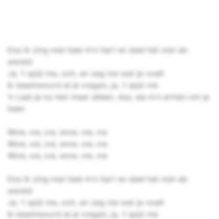
Dus ik zing met heel m’n hart en deel het met de
wereld
Ja, ’t spijt me, ooh, en zeg me wat je voelt
Ik beantwoord al je vragen, ja, ’t spijt me
'k Laat je nu niet meer alleen, dus, sla m’n armen om je
heen
Wow, ow, ow, wow, ow, ow
Wow, ow, ow, wow, ow, ow
Wow, ow, ow, wow, ow, ow
Dus ik zing met heel m’n hart en deel het met de
wereld
Ja, ’t spijt me, ooh, en zeg me wat je voelt
Ik beantwoord al je vragen, ja, ’t spijt me