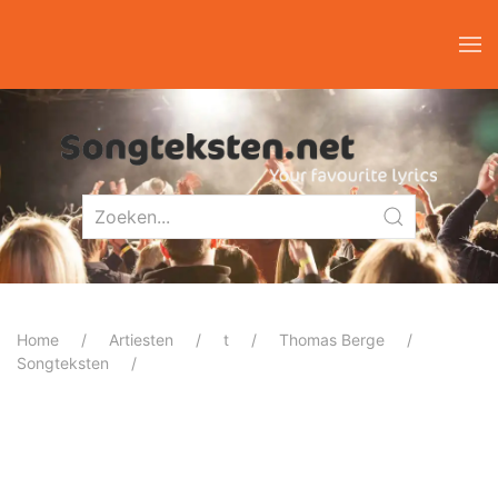
Home
Artiesten
t
Thomas Berge
Songteksten