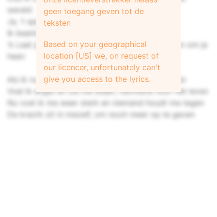
wereld
geen toegang geven tot de
Ja, ’t spijt me, ooh, en zeg me wat je voelt
teksten
Ik beantwoord al je vragen, ja, ’t spijt me
Based on your geographical
'k Laat je nu niet meer alleen, dus, sla m’n armen om je
location [US] we, on request of
heen
our licencer, unfortunately can't
give you access to the lyrics.
Als ik nu denk aan toen en graaf in mijn verleden
Voel ik angst en zie me staan, vechtend voor het leven
Nu voel ik me weer sterk en niemand houdt me tegen
De kracht zit in mezelf, om nooit meer op te geven