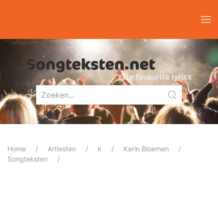
Home
Artiesten
k
Karin Bloemen
Songteksten