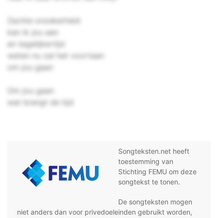
Zachte onzekerheid
kan ik jou aan
en tegelijkertijd
weten nu zal het voortaan
om jou gaan
Om jou gaan
wat brengt de tijd
Songteksten.net heeft
toestemming van
Stichting FEMU om deze
songtekst te tonen.
De songteksten mogen
niet anders dan voor privedoeleinden gebruikt worden,