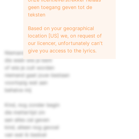
geen toegang geven tot de
teksten
Based on your geographical
location [US] we, on request of
our licencer, unfortunately can't
give you access to the lyrics.
Niemand die je nog kent
die weet wie je bent
of wie je zult worden
niemand gaat jouw bestaan
voorlopig wat aan
behalve mij
Kind, nog zonder begin
die mettertijd zin
aan alles zal geven
kind, alleen nog gevoel
van wat ik bedoel