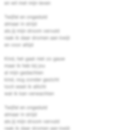
en wil met mijn leven
Twijfel en ongeduld
almaar in strijd
als jij mijn droom vervuld
raak ik daar dromen aan kwijt
en voor altijd
Kind, het gaat niet zo gauw
maar ik heb bij jou
al mijn gedachten
kind, nog zonder gezicht
toch weet ik allicht
wat ik kan verwachten
Twijfel en ongeduld
almaar in strijd
als jij mijn droom vervuld
raak ik daar dromen aan kwijt